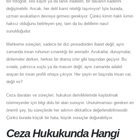
Bir fotoğraf, ses kaydı ya da tanık ifadeleri, bir davanın kaderini
değiştirebilir. Ancak, her delil kanıt niteliği taşımıyor! İşte burada,
uzman avukatların devreye girmesi gerekiyor. Çünkü kimin haklı kimin
haksız olduğunu belirleyen şey, tam da bu delillerin nasıl
sunulduğudur.
Mahkeme süreçleri, sadece bir dizi prosedürden ibaret değil; aynı
zamanda insan ruhunun sınandığı bir arenadır. Avukatlar, duruşmalar,
dinlemeler derken, herkes bir drama izler gibi başından geçiyor. Bu
sırada, yalnızca suçlu ya da masum değil, aynı zamanda adalet
arayan bir insan profili ortaya çıkıyor. Her şeyin en başında insan var,
değil mi?
Ceza davaları ve süreçleri, hukukun derinliklerinde kaybolmak
istemeyenler için bilgi dolu bir alan sunuyor. Unutulmaması gereken en
önemli şey, bu süreçlerde her adımın dikkatlice değerlendirilmesidir.
Çünkü burada küçük bir hata, büyük sonuçlar doğurabiliyor.
Ceza Hukukunda Hangi