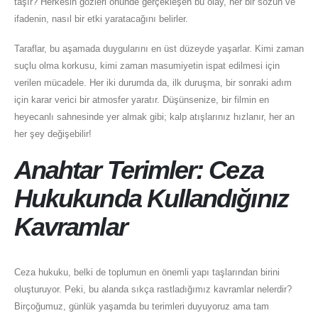
taşır? Herkesin gözleri önünde gerçekleşen bu olay, her bir sözün ve
ifadenin, nasıl bir etki yaratacağını belirler.
Taraflar, bu aşamada duygularını en üst düzeyde yaşarlar. Kimi zaman
suçlu olma korkusu, kimi zaman masumiyetin ispat edilmesi için
verilen mücadele. Her iki durumda da, ilk duruşma, bir sonraki adım
için karar verici bir atmosfer yaratır. Düşünsenize, bir filmin en
heyecanlı sahnesinde yer almak gibi; kalp atışlarınız hızlanır, her an
her şey değişebilir!
Anahtar Terimler: Ceza
Hukukunda Kullandığınız
Kavramlar
Ceza hukuku, belki de toplumun en önemli yapı taşlarından birini
oluşturuyor. Peki, bu alanda sıkça rastladığımız kavramlar nelerdir?
Birçoğumuz, günlük yaşamda bu terimleri duyuyoruz ama tam