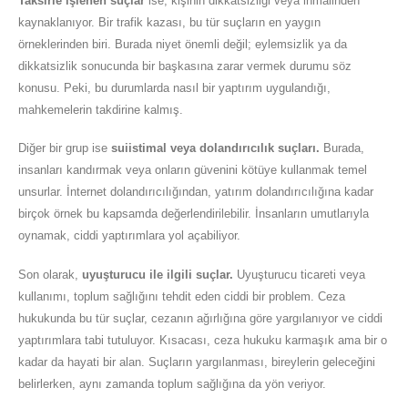
Taksirle işlenen suçlar
ise, kişinin dikkatsizliği veya ihmalinden
kaynaklanıyor. Bir trafik kazası, bu tür suçların en yaygın
örneklerinden biri. Burada niyet önemli değil; eylemsizlik ya da
dikkatsizlik sonucunda bir başkasına zarar vermek durumu söz
konusu. Peki, bu durumlarda nasıl bir yaptırım uygulandığı,
mahkemelerin takdirine kalmış.
Diğer bir grup ise
suiistimal veya dolandırıcılık suçları.
Burada,
insanları kandırmak veya onların güvenini kötüye kullanmak temel
unsurlar. İnternet dolandırıcılığından, yatırım dolandırıcılığına kadar
birçok örnek bu kapsamda değerlendirilebilir. İnsanların umutlarıyla
oynamak, ciddi yaptırımlara yol açabiliyor.
Son olarak,
uyuşturucu ile ilgili suçlar.
Uyuşturucu ticareti veya
kullanımı, toplum sağlığını tehdit eden ciddi bir problem. Ceza
hukukunda bu tür suçlar, cezanın ağırlığına göre yargılanıyor ve ciddi
yaptırımlara tabi tutuluyor. Kısacası, ceza hukuku karmaşık ama bir o
kadar da hayati bir alan. Suçların yargılanması, bireylerin geleceğini
belirlerken, aynı zamanda toplum sağlığına da yön veriyor.