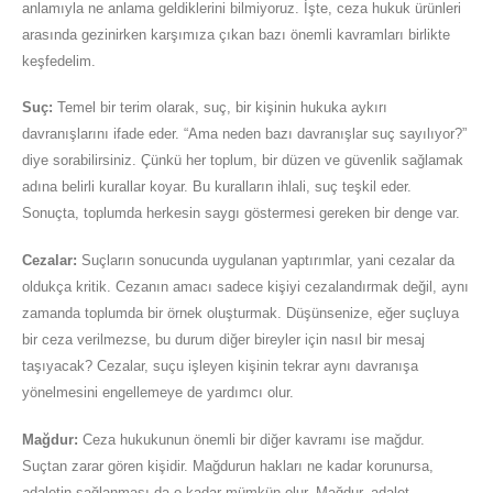
anlamıyla ne anlama geldiklerini bilmiyoruz. İşte, ceza hukuk ürünleri
arasında gezinirken karşımıza çıkan bazı önemli kavramları birlikte
keşfedelim.
Suç:
Temel bir terim olarak, suç, bir kişinin hukuka aykırı
davranışlarını ifade eder. “Ama neden bazı davranışlar suç sayılıyor?”
diye sorabilirsiniz. Çünkü her toplum, bir düzen ve güvenlik sağlamak
adına belirli kurallar koyar. Bu kuralların ihlali, suç teşkil eder.
Sonuçta, toplumda herkesin saygı göstermesi gereken bir denge var.
Cezalar:
Suçların sonucunda uygulanan yaptırımlar, yani cezalar da
oldukça kritik. Cezanın amacı sadece kişiyi cezalandırmak değil, aynı
zamanda toplumda bir örnek oluşturmak. Düşünsenize, eğer suçluya
bir ceza verilmezse, bu durum diğer bireyler için nasıl bir mesaj
taşıyacak? Cezalar, suçu işleyen kişinin tekrar aynı davranışa
yönelmesini engellemeye de yardımcı olur.
Mağdur:
Ceza hukukunun önemli bir diğer kavramı ise mağdur.
Suçtan zarar gören kişidir. Mağdurun hakları ne kadar korunursa,
adaletin sağlanması da o kadar mümkün olur. Mağdur, adalet