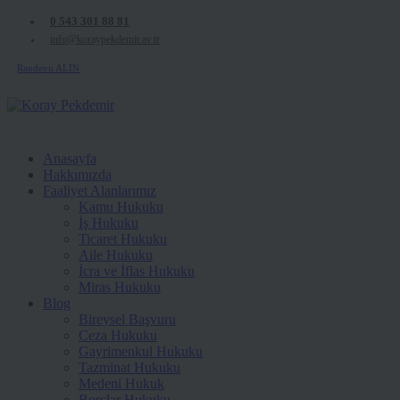
0 543 301 88 81
info@koraypekdemir.av.tr
Randevu ALIN
Anasayfa
Hakkımızda
Faaliyet Alanlarımız
Kamu Hukuku
İş Hukuku
Ticaret Hukuku
Aile Hukuku
İcra ve İflas Hukuku
Miras Hukuku
Blog
Bireysel Başvuru
Ceza Hukuku
Gayrimenkul Hukuku
Tazminat Hukuku
Medeni Hukuk
Borçlar Hukuku