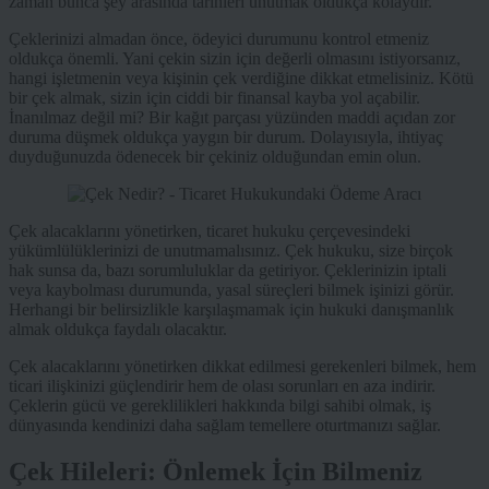
zaman bunca şey arasında tarihleri unutmak oldukça kolaydır.
Çeklerinizi almadan önce, ödeyici durumunu kontrol etmeniz
oldukça önemli. Yani çekin sizin için değerli olmasını istiyorsanız,
hangi işletmenin veya kişinin çek verdiğine dikkat etmelisiniz. Kötü
bir çek almak, sizin için ciddi bir finansal kayba yol açabilir.
İnanılmaz değil mi? Bir kağıt parçası yüzünden maddi açıdan zor
duruma düşmek oldukça yaygın bir durum. Dolayısıyla, ihtiyaç
duyduğunuzda ödenecek bir çekiniz olduğundan emin olun.
Çek alacaklarını yönetirken, ticaret hukuku çerçevesindeki
yükümlülüklerinizi de unutmamalısınız. Çek hukuku, size birçok
hak sunsa da, bazı sorumluluklar da getiriyor. Çeklerinizin iptali
veya kaybolması durumunda, yasal süreçleri bilmek işinizi görür.
Herhangi bir belirsizlikle karşılaşmamak için hukuki danışmanlık
almak oldukça faydalı olacaktır.
Çek alacaklarını yönetirken dikkat edilmesi gerekenleri bilmek, hem
ticari ilişkinizi güçlendirir hem de olası sorunları en aza indirir.
Çeklerin gücü ve gereklilikleri hakkında bilgi sahibi olmak, iş
dünyasında kendinizi daha sağlam temellere oturtmanızı sağlar.
Çek Hileleri: Önlemek İçin Bilmeniz