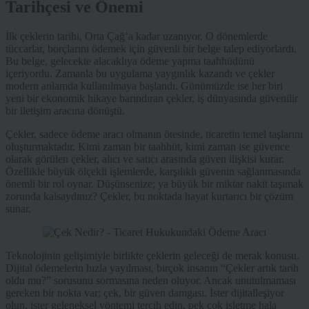
Tarihçesi ve Önemi
İlk çeklerin tarihi, Orta Çağ’a kadar uzanıyor. O dönemlerde
tüccarlar, borçlarını ödemek için güvenli bir belge talep ediyorlardı.
Bu belge, gelecekte alacaklıya ödeme yapma taahhüdünü
içeriyordu. Zamanla bu uygulama yaygınlık kazandı ve çekler
modern anlamda kullanılmaya başlandı. Günümüzde ise her biri
yeni bir ekonomik hikaye barındıran çekler, iş dünyasında güvenilir
bir iletişim aracına dönüştü.
Çekler, sadece ödeme aracı olmanın ötesinde, ticaretin temel taşlarını
oluşturmaktadır. Kimi zaman bir taahhüt, kimi zaman ise güvence
olarak görülen çekler, alıcı ve satıcı arasında güven ilişkisi kurar.
Özellikle büyük ölçekli işlemlerde, karşılıklı güvenin sağlanmasında
önemli bir rol oynar. Düşünsenize; ya büyük bir miktar nakit taşımak
zorunda kalsaydınız? Çekler, bu noktada hayat kurtarıcı bir çözüm
sunar.
Teknolojinin gelişimiyle birlikte çeklerin geleceği de merak konusu.
Dijital ödemelerin hızla yayılması, birçok insanın “Çekler artık tarih
oldu mu?” sorusunu sormasına neden oluyor. Ancak unutulmaması
gereken bir nokta var; çek, bir güven damgası. İster dijitalleşiyor
olun, ister geleneksel yöntemi tercih edin, pek çok işletme hala