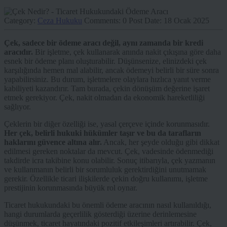
Category:
Ceza Hukuku
Comments:
0
Post Date:
18 Ocak 2025
Çek, sadece bir ödeme aracı değil, aynı zamanda bir kredi
aracıdır.
Bir işletme, çek kullanarak anında nakit çıkışına göre daha
esnek bir ödeme planı oluşturabilir. Düşünsenize, elinizdeki çek
karşılığında hemen mal alabilir, ancak ödemeyi belirli bir süre sonra
yapabilirsiniz. Bu durum, işletmelere olaylara hızlıca yanıt verme
kabiliyeti kazandırır. Tam burada, çekin dönüşüm değerine işaret
etmek gerekiyor. Çek, nakit olmadan da ekonomik hareketliliği
sağlıyor.
Çeklerin bir diğer özelliği ise, yasal çerçeve içinde korunmasıdır.
Her çek, belirli hukuki hükümler taşır ve bu da tarafların
haklarını güvence altına alır.
Ancak, her şeyde olduğu gibi dikkat
edilmesi gereken noktalar da mevcut. Çek, vadesinde ödenmediği
takdirde icra takibine konu olabilir. Sonuç itibarıyla, çek yazmanın
ve kullanmanın belirli bir sorumluluk gerektirdiğini unutmamak
gerekir. Özellikle ticari ilişkilerde çekin doğru kullanımı, işletme
prestijinin korunmasında büyük rol oynar.
Ticaret hukukundaki bu önemli ödeme aracının nasıl kullanıldığı,
hangi durumlarda geçerlilik gösterdiği üzerine derinlemesine
düşünmek, ticaret hayatındaki pozitif etkileşimleri artırabilir. Çek,