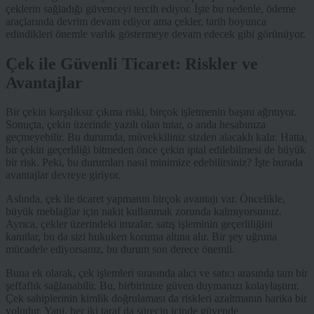
çeklerin sağladığı güvenceyi tercih ediyor. İşte bu nedenle, ödeme
araçlarında devrim devam ediyor ama çekler, tarih boyunca
edindikleri önemle varlık göstermeye devam edecek gibi görünüyor.
Çek ile Güvenli Ticaret: Riskler ve
Avantajlar
Bir çekin karşılıksız çıkma riski, birçok işletmenin başını ağrıtıyor.
Sonuçta, çekin üzerinde yazılı olan tutar, o anda hesabınıza
geçmeyebilir. Bu durumda, müvekkiliniz sizden alacaklı kalır. Hatta,
bir çekin geçerliliği bitmeden önce çekin iptal edilebilmesi de büyük
bir risk. Peki, bu durumları nasıl minimize edebilirsiniz? İşte burada
avantajlar devreye giriyor.
Aslında, çek ile ticaret yapmanın birçok avantajı var. Öncelikle,
büyük meblağlar için nakit kullanmak zorunda kalmıyorsunuz.
Ayrıca, çekler üzerindeki imzalar, satış işleminin geçerliliğini
kanıtlar, bu da sizi hukuken koruma altına alır. Bir şey uğruna
mücadele ediyorsanız, bu durum son derece önemli.
Buna ek olarak, çek işlemleri sırasında alıcı ve satıcı arasında tam bir
şeffaflık sağlanabilir. Bu, birbirinize güven duymanızı kolaylaştırır.
Çek sahiplerinin kimlik doğrulaması da riskleri azaltmanın harika bir
yoludur. Yani, her iki taraf da sürecin içinde güvende