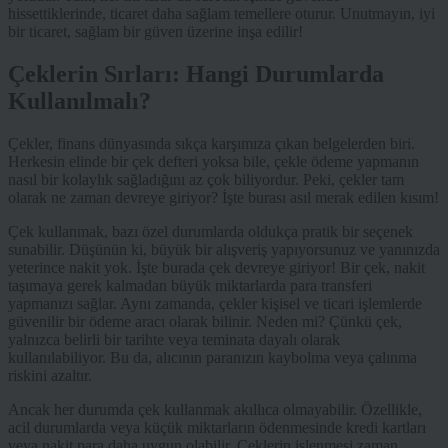
hissettiklerinde, ticaret daha sağlam temellere oturur. Unutmayın, iyi
bir ticaret, sağlam bir güven üzerine inşa edilir!
Çeklerin Sırları: Hangi Durumlarda
Kullanılmalı?
Çekler, finans dünyasında sıkça karşımıza çıkan belgelerden biri.
Herkesin elinde bir çek defteri yoksa bile, çekle ödeme yapmanın
nasıl bir kolaylık sağladığını az çok biliyordur. Peki, çekler tam
olarak ne zaman devreye giriyor? İşte burası asıl merak edilen kısım!
Çek kullanmak, bazı özel durumlarda oldukça pratik bir seçenek
sunabilir. Düşünün ki, büyük bir alışveriş yapıyorsunuz ve yanınızda
yeterince nakit yok. İşte burada çek devreye giriyor! Bir çek, nakit
taşımaya gerek kalmadan büyük miktarlarda para transferi
yapmanızı sağlar. Aynı zamanda, çekler kişisel ve ticari işlemlerde
güvenilir bir ödeme aracı olarak bilinir. Neden mi? Çünkü çek,
yalnızca belirli bir tarihte veya teminata dayalı olarak
kullanılabiliyor. Bu da, alıcının paranızın kaybolma veya çalınma
riskini azaltır.
Ancak her durumda çek kullanmak akıllıca olmayabilir. Özellikle,
acil durumlarda veya küçük miktarların ödenmesinde kredi kartları
veya nakit para daha uygun olabilir. Çeklerin işlenmesi zaman