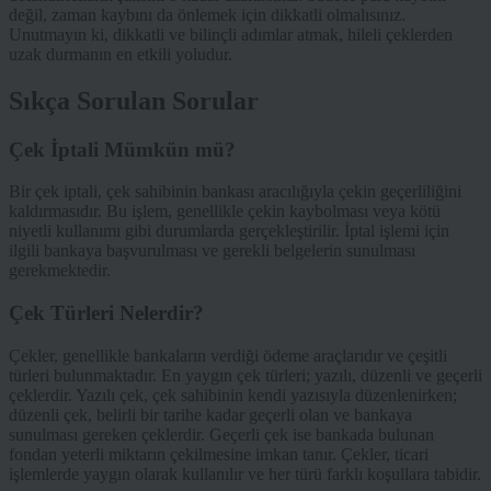
değil, zaman kaybını da önlemek için dikkatli olmalısınız.
Unutmayın ki, dikkatli ve bilinçli adımlar atmak, hileli çeklerden
uzak durmanın en etkili yoludur.
Sıkça Sorulan Sorular
Çek İptali Mümkün mü?
Bir çek iptali, çek sahibinin bankası aracılığıyla çekin geçerliliğini
kaldırmasıdır. Bu işlem, genellikle çekin kaybolması veya kötü
niyetli kullanımı gibi durumlarda gerçekleştirilir. İptal işlemi için
ilgili bankaya başvurulması ve gerekli belgelerin sunulması
gerekmektedir.
Çek Türleri Nelerdir?
Çekler, genellikle bankaların verdiği ödeme araçlarıdır ve çeşitli
türleri bulunmaktadır. En yaygın çek türleri; yazılı, düzenli ve geçerli
çeklerdir. Yazılı çek, çek sahibinin kendi yazısıyla düzenlenirken;
düzenli çek, belirli bir tarihe kadar geçerli olan ve bankaya
sunulması gereken çeklerdir. Geçerli çek ise bankada bulunan
fondan yeterli miktarın çekilmesine imkan tanır. Çekler, ticari
işlemlerde yaygın olarak kullanılır ve her türü farklı koşullara tabidir.