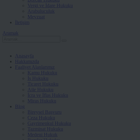
Vergi ve İdare Hukuku
Arabuluculuk
Mevzuat
İletişim
Aramak
Anasayfa
Hakkımızda
Faaliyet Alanlarımız
Kamu Hukuku
İş Hukuku
Ticaret Hukuku
Aile Hukuku
İcra ve İflas Hukuku
Miras Hukuku
Blog
Bireysel Başvuru
Ceza Hukuku
Gayrimenkul Hukuku
Tazminat Hukuku
Medeni Hukuk