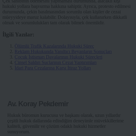
Çek sahibinin ödemesini yapmaması durumunda, alacaklı kişi
hukuki yollara başvurma hakkına sahiptir. Ayrıca, protesto edilmesi
durumunda, çekin basılmasından sorumlu olan kişiler de cezai
müeyyideye maruz kalabilir. Dolayısıyla, çek kullanırken dikkatli
olmak ve sorumlulukları tam olarak bilmek önemlidir.
İlgili Yazılar:
Ölümlü Trafik Kazalarında Hukuki Süreç
Reklam Hukukunda Yanıltıcı Beyanların Sonuçları
Çocuk İstismarı Davalarının Hukuki Süreçleri
Cinsel Saldırı Suçlarının Cezai Yaptırımları
İdari Para Cezalarına Karşı İtiraz Yolları
Av. Koray Pekdemir
Hukuk büromun kurucusu ve başkanı olarak, uzun yıllardır
çeşitli hukuk dallarında edindiğim deneyimle müvekkillerime
kaliteli, güvenilir ve çözüm odaklı hukuki hizmetler
sunuyorum.