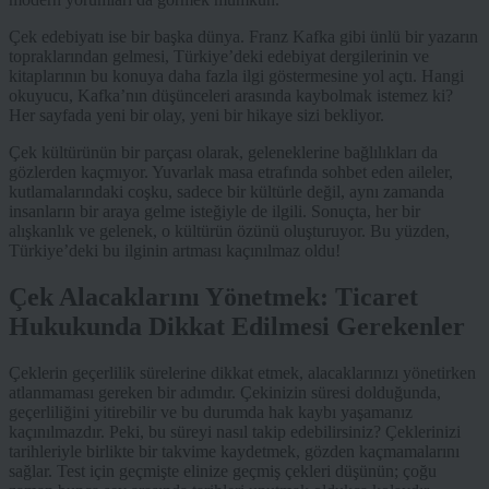
Çek edebiyatı ise bir başka dünya. Franz Kafka gibi ünlü bir yazarın
topraklarından gelmesi, Türkiye’deki edebiyat dergilerinin ve
kitaplarının bu konuya daha fazla ilgi göstermesine yol açtı. Hangi
okuyucu, Kafka’nın düşünceleri arasında kaybolmak istemez ki?
Her sayfada yeni bir olay, yeni bir hikaye sizi bekliyor.
Çek kültürünün bir parçası olarak, geleneklerine bağlılıkları da
gözlerden kaçmıyor. Yuvarlak masa etrafında sohbet eden aileler,
kutlamalarındaki coşku, sadece bir kültürle değil, aynı zamanda
insanların bir araya gelme isteğiyle de ilgili. Sonuçta, her bir
alışkanlık ve gelenek, o kültürün özünü oluşturuyor. Bu yüzden,
Türkiye’deki bu ilginin artması kaçınılmaz oldu!
Çek Alacaklarını Yönetmek: Ticaret
Hukukunda Dikkat Edilmesi Gerekenler
Çeklerin geçerlilik sürelerine dikkat etmek, alacaklarınızı yönetirken
atlanmaması gereken bir adımdır. Çekinizin süresi dolduğunda,
geçerliliğini yitirebilir ve bu durumda hak kaybı yaşamanız
kaçınılmazdır. Peki, bu süreyi nasıl takip edebilirsiniz? Çeklerinizi
tarihleriyle birlikte bir takvime kaydetmek, gözden kaçmamalarını
sağlar. Test için geçmişte elinize geçmiş çekleri düşünün; çoğu