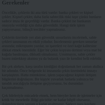
Gerekenler
Öncelikle, çeklerin iki ana türü vardır: banka çekleri ve kişisel
çekler. Kişisel çekler, daha fazla sahtecilik riski taşır çünkü bunların
sadece imza ile geçerliliği vardır. Banka çekleri ise bankanın
onayıyla verildiği için daha güvenlidir. Hangi türle işlem
yapıyorsanız, bilinçli tercihler yapmalısınız.
Çeklerin üzerinde yer alan güvenlik unsurlarını incelemek, sahte
çekleri tanımanın en etkili yoludur. İncelemeniz gereken unsurlar
arasında; mikropunto yazılar, su işaretleri ve özel kağıt kalitesine
dikkat etmek önemlidir. Eğer bir çekin kopyası derimsi veya mat bir
kağıda basılmışsa, dikkatli olmalısınız. Unutmayın, sahte çekler
bazen mürekkep akıntısı ya da bulanık yazı ile kendini belli edebilir.
Bir çek alırken, karşı tarafın kimliğini doğrulamak her zaman akıllıca
bir adımdır. Önce belgende ki imzanızla çekin üzerindeki imzayı
karşılaştırın. Hatta mümkünse, işlem yapacağınız kişinin iletişim
bilgilerini doğrulayın. Bir kişiyle yuvarlak hatlarla yalnızca bir
tanıdık aracılığıyla iletişime geçiyorsanız, bu durumdan
kaçınmalısınız.
Çek hileleriyle mücadele etmek, hem bireyler hem de işletmeler için
kritik bir meseledir. Bilgi gücüdür; ne kadar bilgili olursanız,
dolandırıcıların şansını o kadar azaltırsınız. Sadece para kaybını