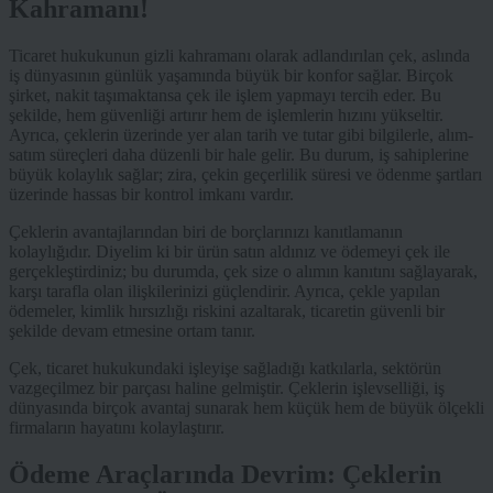
Kahramanı!
Ticaret hukukunun gizli kahramanı olarak adlandırılan çek, aslında
iş dünyasının günlük yaşamında büyük bir konfor sağlar. Birçok
şirket, nakit taşımaktansa çek ile işlem yapmayı tercih eder. Bu
şekilde, hem güvenliği artırır hem de işlemlerin hızını yükseltir.
Ayrıca, çeklerin üzerinde yer alan tarih ve tutar gibi bilgilerle, alım-
satım süreçleri daha düzenli bir hale gelir. Bu durum, iş sahiplerine
büyük kolaylık sağlar; zira, çekin geçerlilik süresi ve ödenme şartları
üzerinde hassas bir kontrol imkanı vardır.
Çeklerin avantajlarından biri de borçlarınızı kanıtlamanın
kolaylığıdır. Diyelim ki bir ürün satın aldınız ve ödemeyi çek ile
gerçekleştirdiniz; bu durumda, çek size o alımın kanıtını sağlayarak,
karşı tarafla olan ilişkilerinizi güçlendirir. Ayrıca, çekle yapılan
ödemeler, kimlik hırsızlığı riskini azaltarak, ticaretin güvenli bir
şekilde devam etmesine ortam tanır.
Çek, ticaret hukukundaki işleyişe sağladığı katkılarla, sektörün
vazgeçilmez bir parçası haline gelmiştir. Çeklerin işlevselliği, iş
dünyasında birçok avantaj sunarak hem küçük hem de büyük ölçekli
firmaların hayatını kolaylaştırır.
Ödeme Araçlarında Devrim: Çeklerin