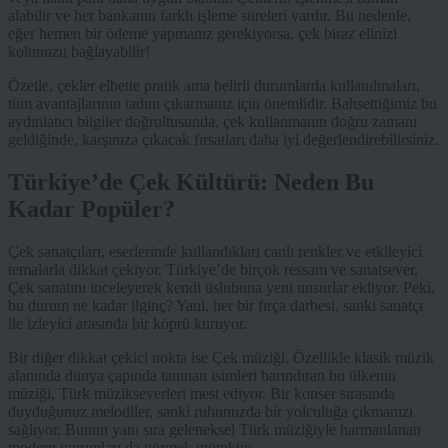
alabilir ve her bankanın farklı işleme süreleri vardır. Bu nedenle,
eğer hemen bir ödeme yapmanız gerekiyorsa, çek biraz elinizi
kolunuzu bağlayabilir!
Özetle, çekler elbette pratik ama belirli durumlarda kullanılmaları,
tüm avantajlarının tadını çıkarmanız için önemlidir. Bahsettiğimiz bu
aydınlatıcı bilgiler doğrultusunda, çek kullanmanın doğru zamanı
geldiğinde, karşınıza çıkacak fırsatları daha iyi değerlendirebilirsiniz.
Türkiye’de Çek Kültürü: Neden Bu
Kadar Popüler?
Çek sanatçıları, eserlerinde kullandıkları canlı renkler ve etkileyici
temalarla dikkat çekiyor. Türkiye’de birçok ressam ve sanatsever,
Çek sanatını inceleyerek kendi üslubuna yeni unsurlar ekliyor. Peki,
bu durum ne kadar ilginç? Yani, her bir fırça darbesi, sanki sanatçı
ile izleyici arasında bir köprü kuruyor.
Bir diğer dikkat çekici nokta ise Çek müziği. Özellikle klasik müzik
alanında dünya çapında tanınan isimleri barındıran bu ülkenin
müziği, Türk müzikseverleri mest ediyor. Bir konser sırasında
duyduğunuz melodiler, sanki ruhunuzda bir yolculuğa çıkmanızı
sağlıyor. Bunun yanı sıra geleneksel Türk müziğiyle harmanlanan
modern yorumları da görmek mümkün.