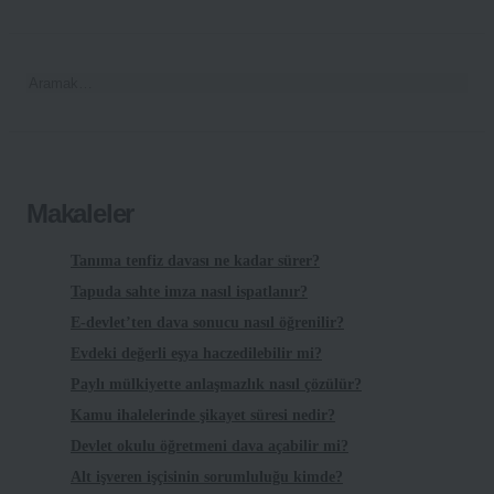
Makaleler
Tanıma tenfiz davası ne kadar sürer?
Tapuda sahte imza nasıl ispatlanır?
E-devlet’ten dava sonucu nasıl öğrenilir?
Evdeki değerli eşya haczedilebilir mi?
Paylı mülkiyette anlaşmazlık nasıl çözülür?
Kamu ihalelerinde şikayet süresi nedir?
Devlet okulu öğretmeni dava açabilir mi?
Alt işveren işçisinin sorumluluğu kimde?