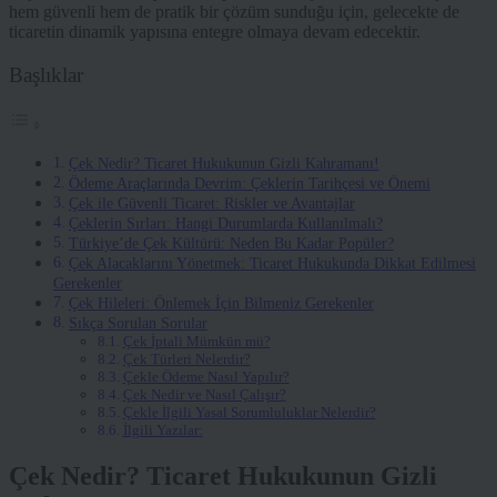
hem güvenli hem de pratik bir çözüm sunduğu için, gelecekte de
ticaretin dinamik yapısına entegre olmaya devam edecektir.
Başlıklar
Çek Nedir? Ticaret Hukukunun Gizli Kahramanı!
Ödeme Araçlarında Devrim: Çeklerin Tarihçesi ve Önemi
Çek ile Güvenli Ticaret: Riskler ve Avantajlar
Çeklerin Sırları: Hangi Durumlarda Kullanılmalı?
Türkiye’de Çek Kültürü: Neden Bu Kadar Popüler?
Çek Alacaklarını Yönetmek: Ticaret Hukukunda Dikkat Edilmesi
Gerekenler
Çek Hileleri: Önlemek İçin Bilmeniz Gerekenler
Sıkça Sorulan Sorular
Çek İptali Mümkün mü?
Çek Türleri Nelerdir?
Çekle Ödeme Nasıl Yapılır?
Çek Nedir ve Nasıl Çalışır?
Çekle İlgili Yasal Sorumluluklar Nelerdir?
İlgili Yazılar:
Çek Nedir? Ticaret Hukukunun Gizli