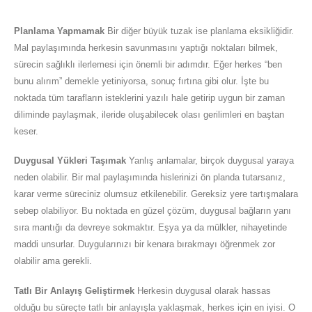
Planlama Yapmamak
Bir diğer büyük tuzak ise planlama eksikliğidir.
Mal paylaşımında herkesin savunmasını yaptığı noktaları bilmek,
sürecin sağlıklı ilerlemesi için önemli bir adımdır. Eğer herkes “ben
bunu alırım” demekle yetiniyorsa, sonuç fırtına gibi olur. İşte bu
noktada tüm tarafların isteklerini yazılı hale getirip uygun bir zaman
diliminde paylaşmak, ileride oluşabilecek olası gerilimleri en baştan
keser.
Duygusal Yükleri Taşımak
Yanlış anlamalar, birçok duygusal yaraya
neden olabilir. Bir mal paylaşımında hislerinizi ön planda tutarsanız,
karar verme süreciniz olumsuz etkilenebilir. Gereksiz yere tartışmalara
sebep olabiliyor. Bu noktada en güzel çözüm, duygusal bağların yanı
sıra mantığı da devreye sokmaktır. Eşya ya da mülkler, nihayetinde
maddi unsurlar. Duygularınızı bir kenara bırakmayı öğrenmek zor
olabilir ama gerekli.
Tatlı Bir Anlayış Geliştirmek
Herkesin duygusal olarak hassas
olduğu bu süreçte tatlı bir anlayışla yaklaşmak, herkes için en iyisi. O