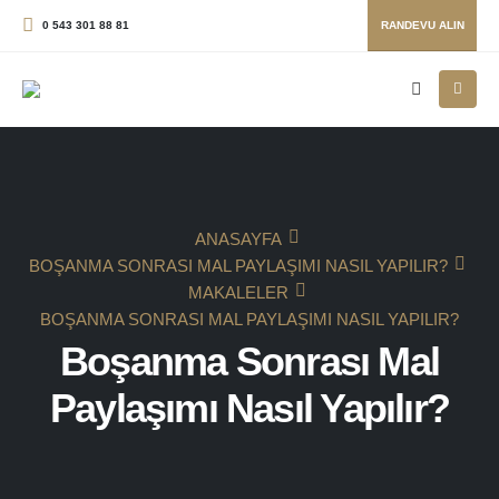
0 543 301 88 81
RANDEVU ALIN
ANASAYFA
BOŞANMA SONRASI MAL PAYLAŞIMI NASIL YAPILIR?
MAKALELER
BOŞANMA SONRASI MAL PAYLAŞIMI NASIL YAPILIR?
Boşanma Sonrası Mal
Paylaşımı Nasıl Yapılır?