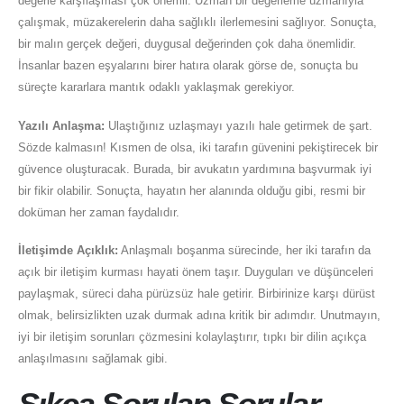
değerle karşılaşması çok önemli. Uzman bir değerleme uzmanıyla
çalışmak, müzakerelerin daha sağlıklı ilerlemesini sağlıyor. Sonuçta,
bir malın gerçek değeri, duygusal değerinden çok daha önemlidir.
İnsanlar bazen eşyalarını birer hatıra olarak görse de, sonuçta bu
süreçte kararlara mantık odaklı yaklaşmak gerekiyor.
Yazılı Anlaşma:
Ulaştığınız uzlaşmayı yazılı hale getirmek de şart.
Sözde kalmasın! Kısmen de olsa, iki tarafın güvenini pekiştirecek bir
güvence oluşturacak. Burada, bir avukatın yardımına başvurmak iyi
bir fikir olabilir. Sonuçta, hayatın her alanında olduğu gibi, resmi bir
doküman her zaman faydalıdır.
İletişimde Açıklık:
Anlaşmalı boşanma sürecinde, her iki tarafın da
açık bir iletişim kurması hayati önem taşır. Duyguları ve düşünceleri
paylaşmak, süreci daha pürüzsüz hale getirir. Birbirinize karşı dürüst
olmak, belirsizlikten uzak durmak adına kritik bir adımdır. Unutmayın,
iyi bir iletişim sorunları çözmesini kolaylaştırır, tıpkı bir dilin açıkça
anlaşılmasını sağlamak gibi.