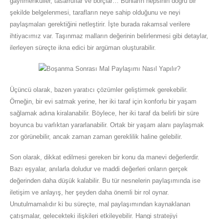
gayrimenkuller, tasarruflar ve borçlar… Bunların hepsinin doğru bir
şekilde belgelenmesi, tarafların neye sahip olduğunu ve neyi
paylaşmaları gerektiğini netleştirir. İşte burada rakamsal verilere
ihtiyacımız var. Taşınmaz malların değerinin belirlenmesi gibi detaylar,
ilerleyen süreçte ikna edici bir argüman oluşturabilir.
Üçüncü olarak, bazen yaratıcı çözümler geliştirmek gerekebilir.
Örneğin, bir evi satmak yerine, her iki taraf için konforlu bir yaşam
sağlamak adına kiralanabilir. Böylece, her iki taraf da belirli bir süre
boyunca bu varlıktan yararlanabilir. Ortak bir yaşam alanı paylaşmak
zor görünebilir, ancak zaman zaman gereklilik haline gelebilir.
Son olarak, dikkat edilmesi gereken bir konu da manevi değerlerdir.
Bazı eşyalar, anılarla doludur ve maddi değerleri onların gerçek
değerinden daha düşük kalabilir. Bu tür nesnelerin paylaşımında ise
iletişim ve anlayış, her şeyden daha önemli bir rol oynar.
Unutulmamalıdır ki bu süreçte, mal paylaşımından kaynaklanan
çatışmalar, gelecekteki ilişkileri etkileyebilir. Hangi stratejiyi