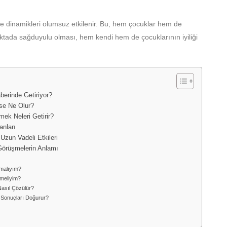
e dinamikleri olumsuz etkilenir. Bu, hem çocuklar hem de
noktada sağduyulu olması, hem kendi hem de çocuklarının iyiliği
erinde Getiriyor?
rse Ne Olur?
k Neleri Getirir?
nları
zun Vadeli Etkileri
Görüşmelerin Anlamı
malıyım?
emeliyim?
asıl Çözülür?
Sonuçları Doğurur?