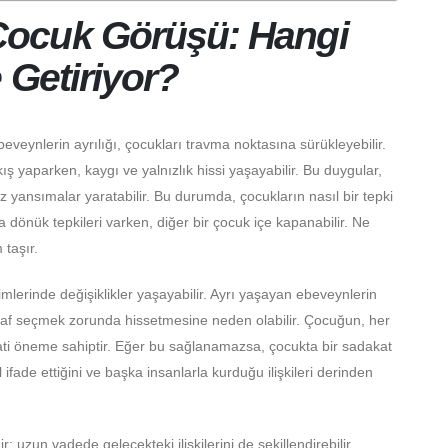
ocuk Görüşü: Hangi
 Getiriyor?
eveynlerin ayrılığı, çocukları travma noktasına sürükleyebilir.
ış yaparken, kaygı ve yalnızlık hissi yaşayabilir. Bu duygular,
 yansımalar yaratabilir. Bu durumda, çocukların nasıl bir tepki
a dönük tepkileri varken, diğer bir çocuk içe kapanabilir. Ne
taşır.
mlerinde değişiklikler yaşayabilir. Ayrı yaşayan ebeveynlerin
 taraf seçmek zorunda hissetmesine neden olabilir. Çocuğun, her
yati öneme sahiptir. Eğer bu sağlanamazsa, çocukta bir sadakat
fade ettiğini ve başka insanlarla kurduğu ilişkileri derinden
 uzun vadede gelecekteki ilişkilerini de şekillendirebilir.