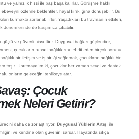
ntü ve yalnızlık hissi ile baş başa kalırlar. Görüşme hakkı
 ebeveyni özlemle beklentiler, hayal kırıklığına dönüşebilir. Bu,
şkileri kurmakta zorlanabilirler. Yaşadıkları bu travmanın etkileri,
ik dönemlerinde de karşımıza çıkabilir.
güçlü ve güvenli hissettirir. Duygusal bağları güçlendirir,
lenmesi, çocukların ruhsal sağlıklarını tehdit eden birçok sorunu
lıklı bir iletişim ve iş birliği sağlamak, çocukların sağlıklı bir
nem taşır. Unutmayalım ki, çocuklar her zaman sevgi ve destek
k, onların geleceğini tehlikeye atar.
Savaş: Çocuk
ek Neleri Getirir?
recini daha da zorlaştırıyor.
Duygusal Yüklerin Artışı
ile
mliğini ve kendine olan güvenini sarsar. Hayatında sıkça