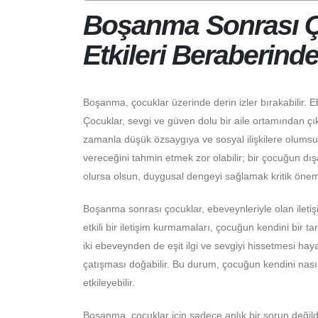
Boşanma Sonrası Ç
Etkileri Beraberinde
Boşanma, çocuklar üzerinde derin izler bırakabilir. Eb
Çocuklar, sevgi ve güven dolu bir aile ortamından çık
zamanla düşük özsaygıya ve sosyal ilişkilere olumsuz
vereceğini tahmin etmek zor olabilir; bir çocuğun dış
olursa olsun, duygusal dengeyi sağlamak kritik önem 
Boşanma sonrası çocuklar, ebeveynleriyle olan iletişi
etkili bir iletişim kurmamaları, çocuğun kendini bir
iki ebeveynden de eşit ilgi ve sevgiyi hissetmesi ha
çatışması doğabilir. Bu durum, çocuğun kendini nasıl i
etkileyebilir.
Boşanma, çocuklar için sadece anlık bir sorun değildir;