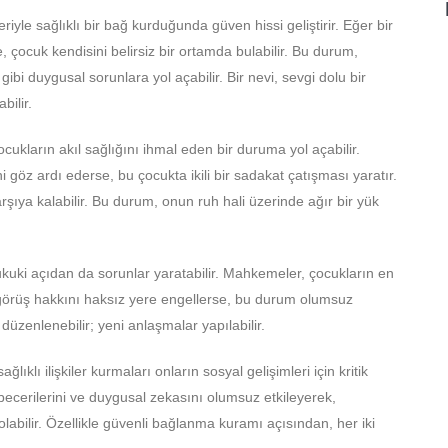
riyle sağlıklı bir bağ kurduğunda güven hissi geliştirir. Eğer bir
çocuk kendisini belirsiz bir ortamda bulabilir. Bu durum,
bi duygusal sorunlara yol açabilir. Bir nevi, sevgi dolu bir
bilir.
cukların akıl sağlığını ihmal eden bir duruma yol açabilir.
i göz ardı ederse, bu çocukta ikili bir sadakat çatışması yaratır.
ıya kalabilir. Bu durum, onun ruh hali üzerinde ağır bir yük
uki açıdan da sorunlar yaratabilir. Mahkemeler, çocukların en
n görüş hakkını haksız yere engellerse, bu durum olumsuz
düzenlenebilir; yeni anlaşmalar yapılabilir.
ğlıklı ilişkiler kurmaları onların sosyal gelişimleri için kritik
ecerilerini ve duygusal zekasını olumsuz etkileyerek,
labilir. Özellikle güvenli bağlanma kuramı açısından, her iki