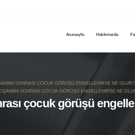
Anasayfa
Hakkımızda
Fa
ANMA SONRASI ÇOCUK GÖRÜŞÜ ENGELLENIRSE NE OLUR?
OŞANMA SONRASI ÇOCUK GÖRÜŞÜ ENGELLENIRSE NE OLU
ası çocuk görüşü engellen