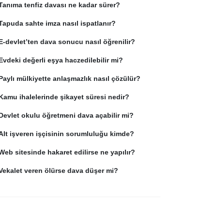
Tanıma tenfiz davası ne kadar sürer?
Tapuda sahte imza nasıl ispatlanır?
E-devlet’ten dava sonucu nasıl öğrenilir?
Evdeki değerli eşya haczedilebilir mi?
Paylı mülkiyette anlaşmazlık nasıl çözülür?
Kamu ihalelerinde şikayet süresi nedir?
Devlet okulu öğretmeni dava açabilir mi?
Alt işveren işçisinin sorumluluğu kimde?
Web sitesinde hakaret edilirse ne yapılır?
Vekalet veren ölürse dava düşer mi?