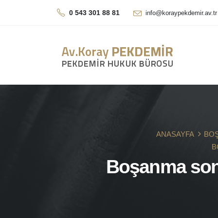
0 543 301 88 81
info@koraypekdemir.av.tr
ANASAYFA
BOŞ
B
Boşanma sonr