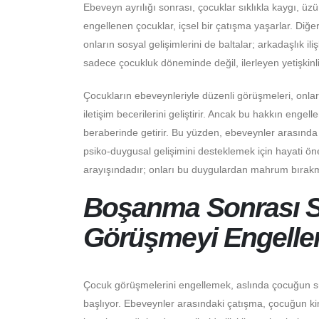
Ebeveyn ayrılığı sonrası, çocuklar sıklıkla kaygı, üzü
engellenen çocuklar, içsel bir çatışma yaşarlar. Diğer
onların sosyal gelişimlerini de baltalar; arkadaşlık ili
sadece çocukluk döneminde değil, ilerleyen yetişkinl
Çocukların ebeveynleriyle düzenli görüşmeleri, onları 
iletişim becerilerini geliştirir. Ancak bu hakkın engel
beraberinde getirir. Bu yüzden, ebeveynler arasında sağ
psiko-duygusal gelişimini desteklemek için hayati ö
arayışındadır; onları bu duygulardan mahrum bırakma
Boşanma Sonrası 
Görüşmeyi Engellem
Çocuk görüşmelerini engellemek, aslında çocuğun sü
başlıyor. Ebeveynler arasındaki çatışma, çocuğun ki