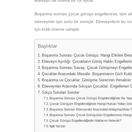
ebeveyn de önemli bir rol oynar.
Boşanma sonrası çocuk görüşü engellenirse, tüm ail
ebeveynler için zorlu bir süreçtir. Ebeveynlerin bu 
için kritik öneme sahiptir.
Başlıklar
Boşanma Sonrası Çocuk Görüşü: Hangi Etkileri Berab
Ebeveyn Ayrılığı: Çocukların Görüş Hakkı Engelleni
Boşanma Sonrası Savaş: Çocuk Görüşmeyi Engelleme
Çocuklar Arasındaki Mesafe: Boşanmanın Gizli Kurba
Boşanma ve Çocuklar: Görüşme Sürecinin İhmalinin U
Ebeveynler Arasında Sıkışan Çocuklar: Engellenen 
Sıkça Sorulan Sorular
Boşanma Sonrası Çocuk Görüşü Engellendiğinde Ne Yap
Çocuk Görüşüm Engellendiğinde Hangi Hukuki Yolları İzl
Boşanma Sonrası Ebeveynler Arasındaki Anlaşmazlıklar N
Boşanma Sonrası Çocuk Görüşünün Engellenmesi Hangi 
Çocuk Görüşü Engellendiğinde Haklarım Nelerdir?
İlgili Yazılar: