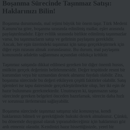
Boşanma Sürecinde Taşınmaz Satışı:
Haklarınızı Bilin!
Boşanma durumunda, mal rejimi büyük bir önem taşır. Türk Medeni
Kanunu'na göre, boşanma sırasında edinilmiş mallar, eşler arasında
paylaştırılmalıdır. Eğer evlilik sırasında birlikte edinilmiş taşınmazlar
varsa, bu taşınmazların satışı ve gelirinin paylaşımı gereklidir.
Ancak, her eşin üzerindeki taşınmaz için satışı gerçekleştirmek için
diğer eşin rızasını almak zorundasınız. Bu durum, mal paylaşımı
konusunda adaletin sağlanması açısından oldukça kritiktir.
Taşınmaz satışında dikkat edilmesi gereken bir diğer önemli husus,
mülkün gerçek değerinin belirlenmesidir. Değer tespitinde resmi bir
kurumdan veya bir uzmandan destek almanız faydalı olabilir. Zira,
boşanma sürecinde bu değeri etkileyen çeşitli faktörler olabilir. Satış
işlemleri ise tapu dairesinde gerçekleştirilmekte olup, her iki eşin de
hazır bulunması gerekmektedir. Unutmayın ki, taşınmazın satışı
sürecinde gereken belgeleri önceden hazırlamak, sürecin daha hızlı
ve sorunsuz ilerlemesini sağlayabilir.
Boşanma sürecinde taşınmaz satışınız söz konusuysa, kendi
haklarınızı bilmeli ve gerektiğinde hukuki destek almalısınız. Çünkü,
bu dönemde duygusal olarak yıpranabileceğiniz için haklarınızı göz
ardı etmeniz olasıdır. Kendinizi hazır hissettiğinizde, yerel bir