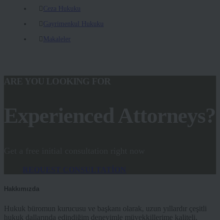
Ceza Hukuku
Gayrimenkul Hukuku
Makaleler
ARE YOU LOOKING FOR
Experienced Attorneys?
Get a free initial consultation right now
REQUEST CONSULTATION
Hakkımızda
Hukuk büromun kurucusu ve başkanı olarak, uzun yıllardır çeşitli
hukuk dallarında edindiğim deneyimle müvekkillerime kaliteli,