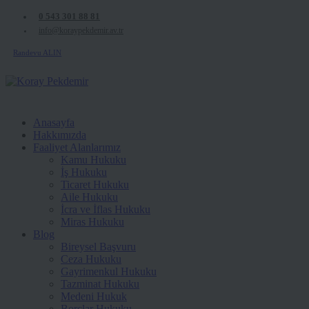
0 543 301 88 81
info@koraypekdemir.av.tr
Randevu ALIN
Anasayfa
Hakkımızda
Faaliyet Alanlarımız
Kamu Hukuku
İş Hukuku
Ticaret Hukuku
Aile Hukuku
İcra ve İflas Hukuku
Miras Hukuku
Blog
Bireysel Başvuru
Ceza Hukuku
Gayrimenkul Hukuku
Tazminat Hukuku
Medeni Hukuk
Borçlar Hukuku