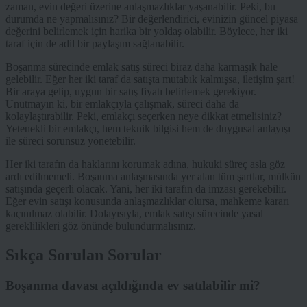
zaman, evin değeri üzerine anlaşmazlıklar yaşanabilir. Peki, bu
durumda ne yapmalısınız? Bir değerlendirici, evinizin güncel piyasa
değerini belirlemek için harika bir yoldaş olabilir. Böylece, her iki
taraf için de adil bir paylaşım sağlanabilir.
Boşanma sürecinde emlak satış süreci biraz daha karmaşık hale
gelebilir. Eğer her iki taraf da satışta mutabık kalmışsa, iletişim şart!
Bir araya gelip, uygun bir satış fiyatı belirlemek gerekiyor.
Unutmayın ki, bir emlakçıyla çalışmak, süreci daha da
kolaylaştırabilir. Peki, emlakçı seçerken neye dikkat etmelisiniz?
Yetenekli bir emlakçı, hem teknik bilgisi hem de duygusal anlayışı
ile süreci sorunsuz yönetebilir.
Her iki tarafın da haklarını korumak adına, hukuki süreç asla göz
ardı edilmemeli. Boşanma anlaşmasında yer alan tüm şartlar, mülkün
satışında geçerli olacak. Yani, her iki tarafın da imzası gerekebilir.
Eğer evin satışı konusunda anlaşmazlıklar olursa, mahkeme kararı
kaçınılmaz olabilir. Dolayısıyla, emlak satışı sürecinde yasal
gereklilikleri göz önünde bulundurmalısınız.
Sıkça Sorulan Sorular
Boşanma davası açıldığında ev satılabilir mi?