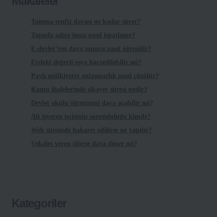
Makaleler
Tanıma tenfiz davası ne kadar sürer?
Tapuda sahte imza nasıl ispatlanır?
E-devlet’ten dava sonucu nasıl öğrenilir?
Evdeki değerli eşya haczedilebilir mi?
Paylı mülkiyette anlaşmazlık nasıl çözülür?
Kamu ihalelerinde şikayet süresi nedir?
Devlet okulu öğretmeni dava açabilir mi?
Alt işveren işçisinin sorumluluğu kimde?
Web sitesinde hakaret edilirse ne yapılır?
Vekalet veren ölürse dava düşer mi?
Kategoriler