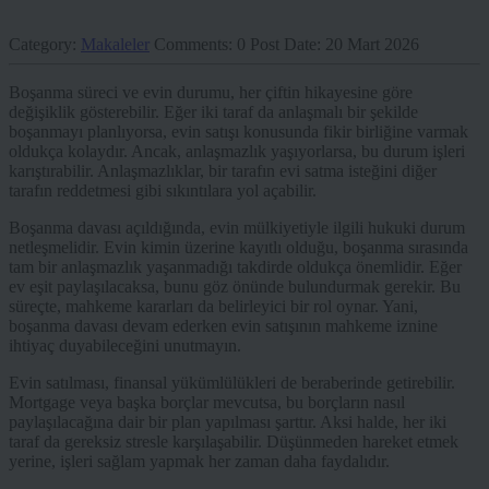
Category:
Makaleler
Comments:
0
Post Date:
20 Mart 2026
Boşanma süreci ve evin durumu, her çiftin hikayesine göre
değişiklik gösterebilir. Eğer iki taraf da anlaşmalı bir şekilde
boşanmayı planlıyorsa, evin satışı konusunda fikir birliğine varmak
oldukça kolaydır. Ancak, anlaşmazlık yaşıyorlarsa, bu durum işleri
karıştırabilir. Anlaşmazlıklar, bir tarafın evi satma isteğini diğer
tarafın reddetmesi gibi sıkıntılara yol açabilir.
Boşanma davası açıldığında, evin mülkiyetiyle ilgili hukuki durum
netleşmelidir. Evin kimin üzerine kayıtlı olduğu, boşanma sırasında
tam bir anlaşmazlık yaşanmadığı takdirde oldukça önemlidir. Eğer
ev eşit paylaşılacaksa, bunu göz önünde bulundurmak gerekir. Bu
süreçte, mahkeme kararları da belirleyici bir rol oynar. Yani,
boşanma davası devam ederken evin satışının mahkeme iznine
ihtiyaç duyabileceğini unutmayın.
Evin satılması, finansal yükümlülükleri de beraberinde getirebilir.
Mortgage veya başka borçlar mevcutsa, bu borçların nasıl
paylaşılacağına dair bir plan yapılması şarttır. Aksi halde, her iki
taraf da gereksiz stresle karşılaşabilir. Düşünmeden hareket etmek
yerine, işleri sağlam yapmak her zaman daha faydalıdır.