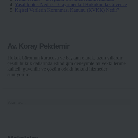
Yasal İpotek Nedir? – Gayrimenkul Hukukunda Güvence
Kişisel Verilerin Korunması Kanunu (KVKK) Nedir?
Av. Koray Pekdemir
Hukuk büromun kurucusu ve başkanı olarak, uzun yıllardır
çeşitli hukuk dallarında edindiğim deneyimle müvekkillerime
kaliteli, güvenilir ve çözüm odaklı hukuki hizmetler
sunuyorum.