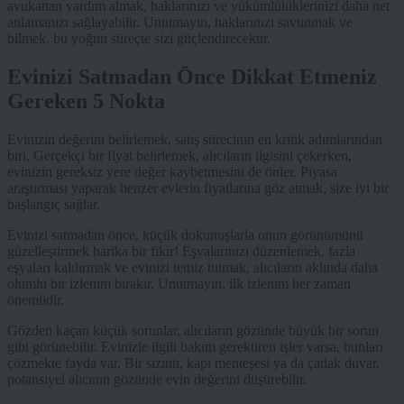
avukattan yardım almak, haklarınızı ve yükümlülüklerinizi daha net
anlamanızı sağlayabilir. Unutmayın, haklarınızı savunmak ve
bilmek, bu yoğun süreçte sizi güçlendirecektir.
Evinizi Satmadan Önce Dikkat Etmeniz
Gereken 5 Nokta
Evinizin değerini belirlemek, satış sürecinin en kritik adımlarından
biri. Gerçekçi bir fiyat belirlemek, alıcıların ilgisini çekerken,
evinizin gereksiz yere değer kaybetmesini de önler. Piyasa
araştırması yaparak benzer evlerin fiyatlarına göz atmak, size iyi bir
başlangıç sağlar.
Evinizi satmadan önce, küçük dokunuşlarla onun görünümünü
güzelleştirmek harika bir fikir! Eşyalarınızı düzenlemek, fazla
eşyaları kaldırmak ve evinizi temiz tutmak, alıcıların aklında daha
olumlu bir izlenim bırakır. Unutmayın, ilk izlenim her zaman
önemlidir.
Gözden kaçan küçük sorunlar, alıcıların gözünde büyük bir sorun
gibi görünebilir. Evinizle ilgili bakım gerektiren işler varsa, bunları
çözmekte fayda var. Bir sızıntı, kapı menteşesi ya da çatlak duvar,
potansiyel alıcının gözünde evin değerini düşürebilir.