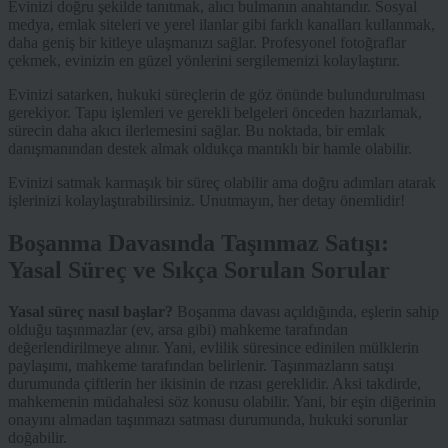
Evinizi doğru şekilde tanıtmak, alıcı bulmanın anahtarıdır. Sosyal
medya, emlak siteleri ve yerel ilanlar gibi farklı kanalları kullanmak,
daha geniş bir kitleye ulaşmanızı sağlar. Profesyonel fotoğraflar
çekmek, evinizin en güzel yönlerini sergilemenizi kolaylaştırır.
Evinizi satarken, hukuki süreçlerin de göz önünde bulundurulması
gerekiyor. Tapu işlemleri ve gerekli belgeleri önceden hazırlamak,
sürecin daha akıcı ilerlemesini sağlar. Bu noktada, bir emlak
danışmanından destek almak oldukça mantıklı bir hamle olabilir.
Evinizi satmak karmaşık bir süreç olabilir ama doğru adımları atarak
işlerinizi kolaylaştırabilirsiniz. Unutmayın, her detay önemlidir!
Boşanma Davasında Taşınmaz Satışı:
Yasal Süreç ve Sıkça Sorulan Sorular
Yasal süreç nasıl başlar?
Boşanma davası açıldığında, eşlerin sahip
olduğu taşınmazlar (ev, arsa gibi) mahkeme tarafından
değerlendirilmeye alınır. Yani, evlilik süresince edinilen mülklerin
paylaşımı, mahkeme tarafından belirlenir. Taşınmazların satışı
durumunda çiftlerin her ikisinin de rızası gereklidir. Aksi takdirde,
mahkemenin müdahalesi söz konusu olabilir. Yani, bir eşin diğerinin
onayını almadan taşınmazı satması durumunda, hukuki sorunlar
doğabilir.