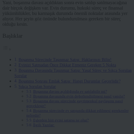
Yani, boşanma davası açıldıktan sonra evin satılıp satılmayacağına
dair birçok değişken var. Evin durumu, hukuki süreç ve finansal
yükümlülükler, bu karmaşık durumda önemli noktalar arasında yer
alıyor. Her şeyin göz önünde bulundurulması gereken bir süreç
olduğu kesin.
Başlıklar
Boşanma Sürecinde Taşınmaz Satışı: Haklarınızı Bilin!
Evinizi Satmadan Önce Dikkat Etmeniz Gereken 5 Nokta
Boşanma Davasında Taşınmaz Satışı: Yasal Süreç ve Sıkça Sorulan
Sorular
Boşanma Sonrası Emlak Satışı: Hangi Durumlar Geçerlidir?
Sıkça Sorulan Sorular
Boşanma davası açıldığında ev satılabilir mi?
Boşanma davasında evin değerlendirilmesi nasıl yapılır?
Boşanma davası sürecinde gayrimenkul paylaşımı nasıl
gerçekleşir?
Boşanma sürecinde ev satışında dikkat edilmesi gerekenler
nelerdir?
Eşlerden biri evini satarsa ne olur?
İlgili Yazılar: