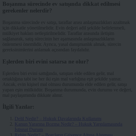
Boşanma sürecinde ev satışında dikkat edilmesi
gerekenler nelerdir?
Boşanma sürecinde ev satışı, taraflar arası anlaşmazlıkları azaltmak
için dikkatle yönetilmelidir. Evin değeri adil şekilde belirlenmeli,
mülkiyet hakları netleştirilmelidir. Taraflar arasında iletişim
sağlanarak, satış sürecinin her aşamasında anlaşmazlıkların
önlenmesi önemlidir. Ayrıca, yasal danışmanlık almak, sürecin
gereksinimlerini anlamak açısından faydalıdır.
Eşlerden biri evini satarsa ne olur?
Eşlerden biri evini sattığında, satıştan elde edilen gelir, mal
ortaklığına tabi ise her iki eşin mal varlığına eşit şekilde yansır.
Ancak, evin kişisel mal olması durumunda elde edilen gelir, satışı
yapan eşin mülküdür. Boşanma durumunda, evin durumu ve değeri,
mal paylaşımında dikkate alınır.
İlgili Yazılar:
Delil Nedir? – Hukuk Davalarında Kullanımı
Kanun Yararına Bozma Nedir? – Hukuk Yargılamasında
İstisnai Durum
Rehin Nedir? – Borçların Güvence Altına Alınması