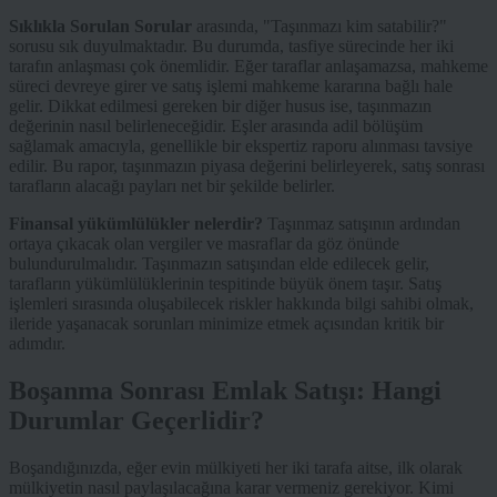
Sıklıkla Sorulan Sorular
arasında, "Taşınmazı kim satabilir?"
sorusu sık duyulmaktadır. Bu durumda, tasfiye sürecinde her iki
tarafın anlaşması çok önemlidir. Eğer taraflar anlaşamazsa, mahkeme
süreci devreye girer ve satış işlemi mahkeme kararına bağlı hale
gelir. Dikkat edilmesi gereken bir diğer husus ise, taşınmazın
değerinin nasıl belirleneceğidir. Eşler arasında adil bölüşüm
sağlamak amacıyla, genellikle bir ekspertiz raporu alınması tavsiye
edilir. Bu rapor, taşınmazın piyasa değerini belirleyerek, satış sonrası
tarafların alacağı payları net bir şekilde belirler.
Finansal yükümlülükler nelerdir?
Taşınmaz satışının ardından
ortaya çıkacak olan vergiler ve masraflar da göz önünde
bulundurulmalıdır. Taşınmazın satışından elde edilecek gelir,
tarafların yükümlülüklerinin tespitinde büyük önem taşır. Satış
işlemleri sırasında oluşabilecek riskler hakkında bilgi sahibi olmak,
ileride yaşanacak sorunları minimize etmek açısından kritik bir
adımdır.
Boşanma Sonrası Emlak Satışı: Hangi
Durumlar Geçerlidir?
Boşandığınızda, eğer evin mülkiyeti her iki tarafa aitse, ilk olarak
mülkiyetin nasıl paylaşılacağına karar vermeniz gerekiyor. Kimi