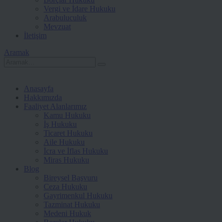
Vergi ve İdare Hukuku
Arabuluculuk
Mevzuat
İletişim
Aramak
Anasayfa
Hakkımızda
Faaliyet Alanlarımız
Kamu Hukuku
İş Hukuku
Ticaret Hukuku
Aile Hukuku
İcra ve İflas Hukuku
Miras Hukuku
Blog
Bireysel Başvuru
Ceza Hukuku
Gayrimenkul Hukuku
Tazminat Hukuku
Medeni Hukuk