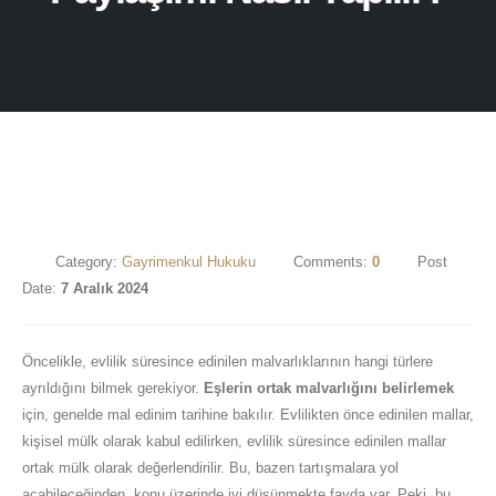
Category:
Gayrimenkul Hukuku
Comments:
0
Post
Date:
7 Aralık 2024
Öncelikle, evlilik süresince edinilen malvarlıklarının hangi türlere
ayrıldığını bilmek gerekiyor.
Eşlerin ortak malvarlığını belirlemek
için, genelde mal edinim tarihine bakılır. Evlilikten önce edinilen mallar,
kişisel mülk olarak kabul edilirken, evlilik süresince edinilen mallar
ortak mülk olarak değerlendirilir. Bu, bazen tartışmalara yol
açabileceğinden, konu üzerinde iyi düşünmekte fayda var. Peki, bu