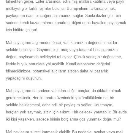
bilmekten geçer. Eşler arasında, edinilmiş mallara katılma veya paylı
mülkiyet gibi farklı rejimler bulunur. Bu rejimlerin farkında olmak,
paylaşımın nasıl olacağını anlamanızı sağlar. Sanki ikizler gibi: biri
sadece kendi kazanımlarını korurken, diğeri ortak hayalleri paylaşmak
için birlikte çalışır!
Mal paylaşımına girmeden önce, varlıklarınızın değerlerini net bir
şekilde belirleyin. Gayrimenkul, araç veya tasarruf hesaplarınızın
değeri, paylaşımda belirleyici rol oynar. Çünkü yanlış bir değerleme,
ileride büyük sorunlara yol açabilir. Kendi arabanızın değerini
bilmediğinizde, potansiyel alıcıların sizden daha iyi pazarlık
yapacağını düşünün.
Mal paylaşımında sadece varlıkları değil, borçları da dikkate almak
gerekmektedir. Her iki tarafın üzerindeki yükümlülüklerin net bir
şekilde belirlenmesi, daha adil bir paylaşım sağlar. Unutmayın,
borçları yok saymak, sizin için sıkıntılı bir gelecek yaratabilir. Bir evde
iki kişi yaşarken, sadece birinin borçlarına göz yummak doğru mu?
Mal paylaşım süreci karmaşık olabilir. Bu nedenle, avukat veya mali