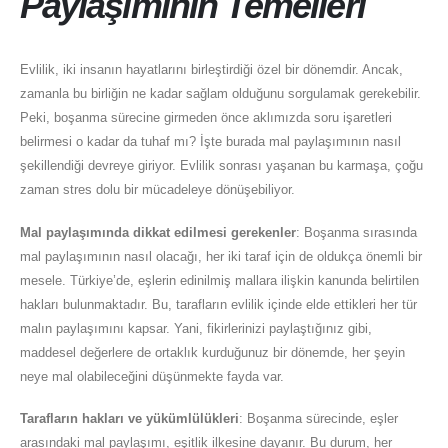
Paylaşımının Temelleri
Evlilik, iki insanın hayatlarını birleştirdiği özel bir dönemdir. Ancak,
zamanla bu birliğin ne kadar sağlam olduğunu sorgulamak gerekebilir.
Peki, boşanma sürecine girmeden önce aklımızda soru işaretleri
belirmesi o kadar da tuhaf mı? İşte burada mal paylaşımının nasıl
şekillendiği devreye giriyor. Evlilik sonrası yaşanan bu karmaşa, çoğu
zaman stres dolu bir mücadeleye dönüşebiliyor.
Mal paylaşımında dikkat edilmesi gerekenler
: Boşanma sırasında
mal paylaşımının nasıl olacağı, her iki taraf için de oldukça önemli bir
mesele. Türkiye’de, eşlerin edinilmiş mallara ilişkin kanunda belirtilen
hakları bulunmaktadır. Bu, tarafların evlilik içinde elde ettikleri her tür
malın paylaşımını kapsar. Yani, fikirlerinizi paylaştığınız gibi,
maddesel değerlere de ortaklık kurduğunuz bir dönemde, her şeyin
neye mal olabileceğini düşünmekte fayda var.
Tarafların hakları ve yükümlülükleri
: Boşanma sürecinde, eşler
arasındaki mal paylaşımı, eşitlik ilkesine dayanır. Bu durum, her