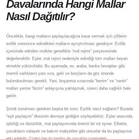
Davalarında Hangi Mallar
Nasıl Dağıtılır?
Öncelikle, hangi malların paylaşılacağına karar vermek için çiftlerin
evlilik süresince edindikleri malların ayrıştırılması gerekiyor. Evlilik
içerisinde edinilen mülkler genellikle “mal rejimi” çerçevesinde
değerlendirilir. Eşler, mal rejimi nedeniyle edindiği tüm malları beyan
etmekle yükümlüdür. Bu aşamada, ev, araba, banka hesapları gibi
önemli varlıkların yanı sıra, gelir ve borçların da göz önünde
bulundurulması gerekli. Yani, boşanma sırasında “benim” ve “senin”
malları yerine “bizim” anlayışına yaklaşmak, süreci daha sağlıklı hale
getirir.
Şimdi sorulması gereken başka bir soru: Eşitlik nasıl sağlanır? Burada
“eşit paylaşım” ilkesinin devreye girdiğini söyleyebiliriz. Eşler arasında
işbirliği ve dürüstlük, mal paylaşımında önemli bir rol oynar. Elbette,
çocukların velayeti ve bakım maliyetleri gibi unsurlar da bu paylaşıma
etki edebilir. Çünkü her iki tarafın da çocuklar üzerindeki