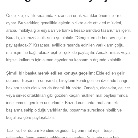
Öncelikle, evlilik sırasında kazanılan ortak varlıklar önemli bir rol
oynar. Bu varlıklar, genellikle eşlerin birlikte elde ettikleri mülkleri,
araba, mobilya gibi eşyaları ve banka hesaplarındaki tasarrufları içerir.
Burada, aklınızdaki ilk soru şu olabilir: “Gerçekten de her şey eşit mi
paylaşılacak?” Kısacası, evlilik sırasında edinilen varlıkların çoğu,
mal rejimine bağlı olarak eşit bir şekilde paylaşılır. Ancak, miras veya
kişisel kullanım için alınan eşyalar bu kapsamın dışında kalabilir.
Şimdi bir başka merak edilen konuya geçelim:
Elde edilen gelir
durumu. Boşanma sırasında, bireylerin kendi gelirleri üzerinde hangi
haklara sahip oldukları da önemli bir nokta. Örneğin, alacaklar, gelirler
veya şirket ortaklıkları gibi gözden kaçan mülkler, mal paylaşımında
incelenmesi gereken unsurlardır. Bazı durumlarda tarafların tek
başlarına sahip olduğu varlıklar da, boşanma sürecinde nitelik ve
koşullara göre paylaşılabilir.
Tabii ki, her durum kendine özgüdür. Eşlerin mal rejimi tespit
edilmeden önce, hangi varlıkların paylaşılacağı, kimin neye hak