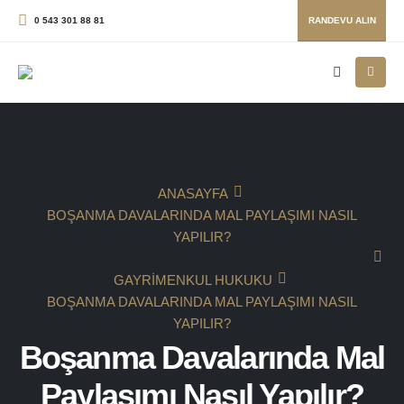
0 543 301 88 81
RANDEVU ALIN
ANASAYFA
BOŞANMA DAVALARINDA MAL PAYLAŞIMI NASIL
YAPILIR?
GAYRIMENKUL HUKUKU
BOŞANMA DAVALARINDA MAL PAYLAŞIMI NASIL
YAPILIR?
Boşanma Davalarında Mal
Paylaşımı Nasıl Yapılır?