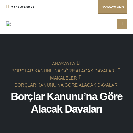
0 543 301 88 81
RANDEVU ALIN
ANASAYFA
BORÇLAR KANUNU’NA GÖRE ALACAK DAVALARI
MAKALELER
BORÇLAR KANUNU’NA GÖRE ALACAK DAVALARI
Borçlar Kanunu’na Göre
Alacak Davaları