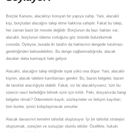
Borçlar Kanunu, alacaklıyı koruyan bir yapıya sahip. Yani, alacaklı
kişi, borçludan alacağını talep etme hakkına sahiptir. Fakat bu talep,
her zaman basit bir mesele değildir. Borçlunun da bazı hakları var;
alacaklı, borçlunun ödeme zorluğunu göz önünde bulundurmak
zorunda. Öyleyse, burada iki tarafın da haklarının dengede tutulması
gerektiğinden bahsedebiliriz. Bu denge sağlanmadığında, alacak
davaları daha karmaşık hale geliyor.
Alacaklı, alacağını talep ettiğinde ispat yükü ona düşer. Yani, alacaklı
kişinin, alacak talebini kanıtlaması gerekir. Bu, bazen belgeler, bazen
de tanıklar aracılığıyla olabilir. Fakat, siz bir alacaklıysanız; tüm bu
sürecin nasıl ilerlediğini bilmek sizin için kritik. Peki, dosyanızda hangi
belgeler olmalı? Ödemelerin kaydı, sözleşmeler ve iletişim kayıtları;
tüm bunlar, işinizi kolaylaştıracak unsurlar.
Alacak davasının temelini tahsilat oluşturuyor. İyi bir tahsilat stratejisi
oluşturmak, süreçleri ve sonuçları olumlu etkiler. Özellikle, hukuki