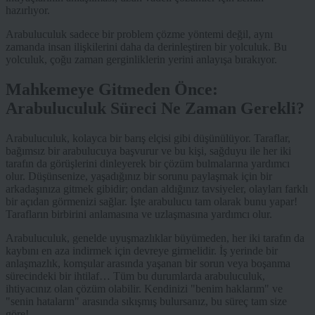
hazırlıyor.
Arabuluculuk sadece bir problem çözme yöntemi değil, aynı
zamanda insan ilişkilerini daha da derinleştiren bir yolculuk. Bu
yolculuk, çoğu zaman gerginliklerin yerini anlayışa bırakıyor.
Mahkemeye Gitmeden Önce:
Arabuluculuk Süreci Ne Zaman Gerekli?
Arabuluculuk, kolayca bir barış elçisi gibi düşünülüyor. Taraflar,
bağımsız bir arabulucuya başvurur ve bu kişi, sağduyu ile her iki
tarafın da görüşlerini dinleyerek bir çözüm bulmalarına yardımcı
olur. Düşünsenize, yaşadığınız bir sorunu paylaşmak için bir
arkadaşınıza gitmek gibidir; ondan aldığınız tavsiyeler, olayları farklı
bir açıdan görmenizi sağlar. İşte arabulucu tam olarak bunu yapar!
Tarafların birbirini anlamasına ve uzlaşmasına yardımcı olur.
Arabuluculuk, genelde uyuşmazlıklar büyümeden, her iki tarafın da
kaybını en aza indirmek için devreye girmelidir. İş yerinde bir
anlaşmazlık, komşular arasında yaşanan bir sorun veya boşanma
sürecindeki bir ihtilaf… Tüm bu durumlarda arabuluculuk,
ihtiyacınız olan çözüm olabilir. Kendinizi "benim haklarım" ve
"senin hataların" arasında sıkışmış bulursanız, bu süreç tam size
göre!