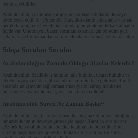
benimseyebilirler.
Arabuluculuk, çözülmesi zor görünen anlaşmazlıklarda devreye
girebilecek etkili bir yöntemdir. Karşılıklı olarak anlaşmaya varmak,
her iki taraf için de faydalı olacağından, bu yöntemi dikkate almakta
fayda var. Unutmayın, bazen sorunları çözmek için bir adım geri
çekilmek ve bir uzmandan yardım almak en akıllıca çözüm olacaktır.
Sıkça Sorulan Sorular
Arabuluculuğun Zorunlu Olduğu Alanlar Nelerdir?
Arabuluculuk, özellikle iş hukuku, aile hukuku, ticaret hukuku ve
tüketici uyuşmazlıkları gibi alanlarda zorunlu hale gelmiştir. Taraflar
arasında uzlaşmanın sağlanması amacıyla bu süreç, mahkeme
öncesinde veya mahkeme aşamasında tercih edilebilir.
Arabuluculuk Süreci Ne Zaman Başlar?
Arabuluculuk süreci, taraflar arasında anlaşmazlık ortaya çıktığında,
bir arabulucunun devreye girmesiyle başlar. Taraflar, sorunlarını
çözmek için arabuluculuk sürecine katılmayı kabul ettiklerinde,
sürecin başlaması için gerekli adımları atmış olurlar. Bu süreç,
tarafların isteği ve işbirliğiyle ilerler.