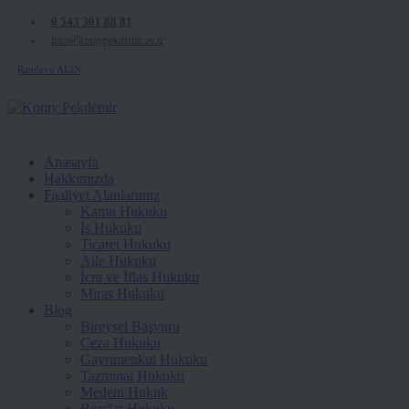
0 543 301 88 81
info@koraypekdemir.av.tr
Randevu ALIN
Anasayfa
Hakkımızda
Faaliyet Alanlarımız
Kamu Hukuku
İş Hukuku
Ticaret Hukuku
Aile Hukuku
İcra ve İflas Hukuku
Miras Hukuku
Blog
Bireysel Başvuru
Ceza Hukuku
Gayrimenkul Hukuku
Tazminat Hukuku
Medeni Hukuk
Borçlar Hukuku