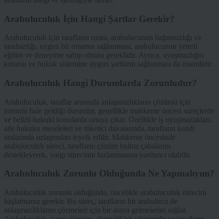
Arabuluculuk İçin Hangi Şartlar Gerekir?
Arabuluculuk için tarafların rızası, arabulucunun bağımsızlığı ve
tarafsızlığı, uygun bir ortamın sağlanması, arabulucunun yeterli
eğitim ve deneyime sahip olması gereklidir. Ayrıca, uyuşmazlığın
konusu ve hukuk sistemine uygun şartların sağlanması da önemlidir.
Arabuluculuk Hangi Durumlarda Zorunludur?
Arabuluculuk, taraflar arasında anlaşmazlıkların çözümü için
zorunlu hale geldiği durumlar, genellikle mahkeme öncesi süreçlerde
ve belirli hukuki konularda ortaya çıkar. Özellikle iş uyuşmazlıkları,
aile hukuku meseleleri ve tüketici davalarında, tarafların kendi
aralarında uzlaşmaları teşvik edilir. Mahkeme öncesinde
arabuluculuk süreci, tarafların çözüm bulma çabalarını
destekleyerek, yargı sürecinin hızlanmasına yardımcı olabilir.
Arabuluculuk Zorunlu Olduğunda Ne Yapmalıyım?
Arabuluculuk zorunlu olduğunda, öncelikle arabuluculuk sürecini
başlatmanız gerekir. Bu süreç, tarafların bir arabulucu ile
anlaşmazlıklarını çözmeleri için bir araya gelmelerini sağlar.
Arabuluculuk, yargı sürecine alternatif bir yöntemdir ve tarafların