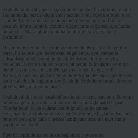
Arabuluculuk, çatışmaların çözümünde gerçek bir kurtarıcı olabilir.
Hayatımızda, bazen küçük anlaşmazlıklar bile büyük sorunlara yol
açabilir. İşte bu noktada arabuluculuk devreye giriyor. İki taraf
arasında köprü kurarak, çözüme ulaşmalarını sağlamak için harika
bir araçtır. Peki, arabuluculuk hangi durumlarda gerçekten
zorunlidir?
Düşünün, iş yerinde bir proje yüzünden iki ekip arasında gerilim
varsa, bu sadece işin ilerlemesini engellemez, aynı zamanda
çalışanların motivasyonunu da etkiler. Böyle durumlarda bir
arabulucu, iki tarafı dinleyip ortak bir zemin bulmalarına yardımcı
olabilir. Aynı şey, aile içindeki çatışmalar için de geçerlidir.
Kardeşler arasında geçen sıradan bir tartışma bile, eğer çözülmezse
uzun vadede aile bağlarını zayıflatabilir. Arabulucu burada devreye
girerek, iletişimin önünü açar.
Arabuluculuk süreci, basaladığınız kapıları açma sanatıdır. İki tarafı
bir araya getirip, sorunlarını ifade etmelerini sağlamakla başlar.
Taraflar kendi bakış açılarını sunduğunda, çoğu zaman
anlaşmazlıkların kökenindeki sebepleri görmeye başlarlar. Bu süreç,
bir nevi ayna gibi çalışır; herkes kendi yansımasında neyi yanlış
yaptığını anlayabilir.
Eğer bir topluluk içinde huzur sağlamak istiyorsanız,