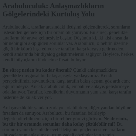
Arabuluculuk: Anlaşmazlıkların
Gölgelerindeki Kurtuluş Yolu
Arabuluculuk, taraflar arasındaki iletişimi güçlendirerek, sorunların
üstesinden gelmek için bir ortam oluşturuyor. Bu süreç, genellikle
tarafların bir araya gelmesiyle başlar. Düşünün ki, iki kişi arasında
bir nehir gibi akıp giden sorunlar var. Arabulucu, o nehrin üzerine
güçlü bir köprü inşa ediyor ve tarafları karşı karşıya getirmeden,
kendi aralarında bir diyalog geliştirmelerini sağlıyor. Böylece, herkes
kendi ihtiyaçlarını ifade etme fırsatı buluyor.
Bu süreç neden bu kadar önemli?
Çünkü anlaşmazlıklara
genellikle duygusal bir bakış açısıyla yaklaşıyoruz. Kendi
perspektifimizi savunurken, karşı tarafın bakış açısını göz ardı etme
eğilimindeyiz. Ancak arabuluculuk, empati ve anlayış geliştirmeye
odaklanıyor. Taraflar, kendilerini duyurmanın yanı sıra, karşı tarafın
hislerine de kulak veriyor.
Anlaşmazlık bir yandan zorlayıcı olabilirken, diğer yandan büyüme
fırsatları da sunuyor. Arabulucu, bu fırsatları belirleyip
değerlendirebilmemiz için bir rehber görevi görüyor.
Ne dersiniz,
bu tür bir ortamda sorunlar daha kolay çözülebilir mi?
Bu
sorunun yanıtı kesinlikle evet! İletişimin güçlenmesi ve tarafların
ihtiyaçlarının anlaşılması, uzun vadeli çözümler için zemin