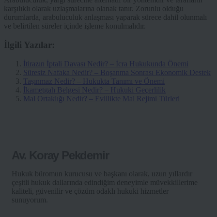
karşılıklı olarak uzlaşmalarına olanak tanır. Zorunlu olduğu
durumlarda, arabuluculuk anlaşması yaparak sürece dahil olunmalı
ve belirtilen süreler içinde işleme konulmalıdır.
İlgili Yazılar:
İtirazın İptali Davası Nedir? – İcra Hukukunda Önemi
Süresiz Nafaka Nedir? – Boşanma Sonrası Ekonomik Destek
Taşınmaz Nedir? – Hukukta Tanımı ve Önemi
İkametgah Belgesi Nedir? – Hukuki Geçerlilik
Mal Ortaklığı Nedir? – Evlilikte Mal Rejimi Türleri
Av. Koray Pekdemir
Hukuk büromun kurucusu ve başkanı olarak, uzun yıllardır
çeşitli hukuk dallarında edindiğim deneyimle müvekkillerime
kaliteli, güvenilir ve çözüm odaklı hukuki hizmetler
sunuyorum.