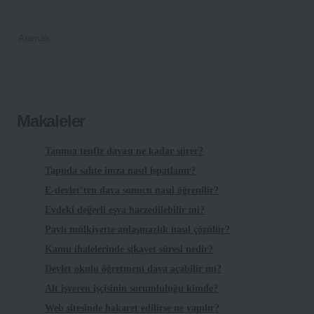
Makaleler
Tanıma tenfiz davası ne kadar sürer?
Tapuda sahte imza nasıl ispatlanır?
E-devlet’ten dava sonucu nasıl öğrenilir?
Evdeki değerli eşya haczedilebilir mi?
Paylı mülkiyette anlaşmazlık nasıl çözülür?
Kamu ihalelerinde şikayet süresi nedir?
Devlet okulu öğretmeni dava açabilir mi?
Alt işveren işçisinin sorumluluğu kimde?
Web sitesinde hakaret edilirse ne yapılır?