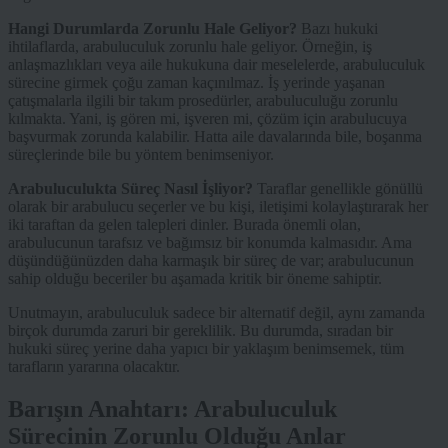
Hangi Durumlarda Zorunlu Hale Geliyor?
Bazı hukuki
ihtilaflarda, arabuluculuk zorunlu hale geliyor. Örneğin, iş
anlaşmazlıkları veya aile hukukuna dair meselelerde, arabuluculuk
sürecine girmek çoğu zaman kaçınılmaz. İş yerinde yaşanan
çatışmalarla ilgili bir takım prosedürler, arabuluculuğu zorunlu
kılmakta. Yani, iş gören mi, işveren mi, çözüm için arabulucuya
başvurmak zorunda kalabilir. Hatta aile davalarında bile, boşanma
süreçlerinde bile bu yöntem benimseniyor.
Arabuluculukta Süreç Nasıl İşliyor?
Taraflar genellikle gönüllü
olarak bir arabulucu seçerler ve bu kişi, iletişimi kolaylaştırarak her
iki taraftan da gelen talepleri dinler. Burada önemli olan,
arabulucunun tarafsız ve bağımsız bir konumda kalmasıdır. Ama
düşündüğünüzden daha karmaşık bir süreç de var; arabulucunun
sahip olduğu beceriler bu aşamada kritik bir öneme sahiptir.
Unutmayın, arabuluculuk sadece bir alternatif değil, aynı zamanda
birçok durumda zaruri bir gereklilik. Bu durumda, sıradan bir
hukuki süreç yerine daha yapıcı bir yaklaşım benimsemek, tüm
tarafların yararına olacaktır.
Barışın Anahtarı: Arabuluculuk
Sürecinin Zorunlu Olduğu Anlar