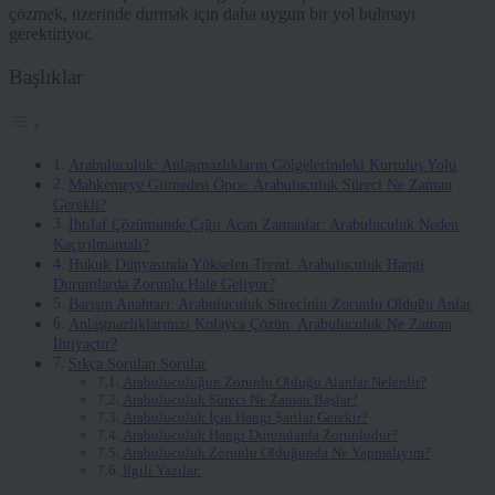
çözmek, üzerinde durmak için daha uygun bir yol bulmayı
gerektiriyor.
Başlıklar
Arabuluculuk: Anlaşmazlıkların Gölgelerindeki Kurtuluş Yolu
Mahkemeye Gitmeden Önce: Arabuluculuk Süreci Ne Zaman
Gerekli?
İhtilaf Çözümünde Çığır Açan Zamanlar: Arabuluculuk Neden
Kaçırılmamalı?
Hukuk Dünyasında Yükselen Trend: Arabuluculuk Hangi
Durumlarda Zorunlu Hale Geliyor?
Barışın Anahtarı: Arabuluculuk Sürecinin Zorunlu Olduğu Anlar
Anlaşmazlıklarınızı Kolayca Çözün: Arabuluculuk Ne Zaman
İhtiyaçtır?
Sıkça Sorulan Sorular
Arabuluculuğun Zorunlu Olduğu Alanlar Nelerdir?
Arabuluculuk Süreci Ne Zaman Başlar?
Arabuluculuk İçin Hangi Şartlar Gerekir?
Arabuluculuk Hangi Durumlarda Zorunludur?
Arabuluculuk Zorunlu Olduğunda Ne Yapmalıyım?
İlgili Yazılar: