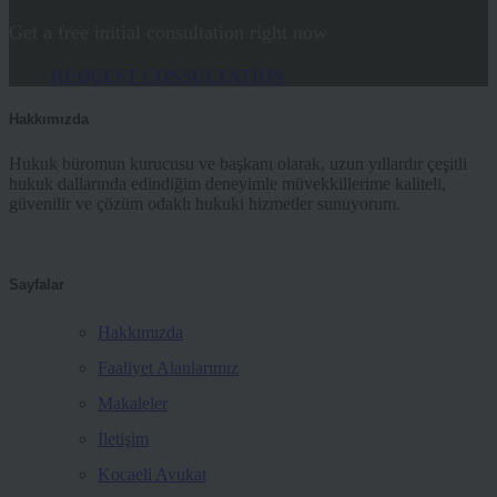
Get a free initial consultation right now
REQUEST CONSULTATION
Hakkımızda
Hukuk büromun kurucusu ve başkanı olarak, uzun yıllardır çeşitli
hukuk dallarında edindiğim deneyimle müvekkillerime kaliteli,
güvenilir ve çözüm odaklı hukuki hizmetler sunuyorum.
Sayfalar
Hakkımızda
Faaliyet Alanlarımız
Makaleler
İletişim
Kocaeli Avukat