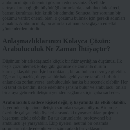
arabuluculuğun önemini göz ardı edemezsiniz. Özellikle
tartışmaların çığ gibi büyüdüğü durumlarda, arabuluculuk süreci,
barışın kurulması için kritik bir adımdır. Sonuçta, her sorunun bir
çözümü vardır; önemli olan, o çözümü bulmak için gerekli adımları
atmaktır. Arabuluculuk, bu adımları atmamızı sağlayan en etkili
yöntemlerden biridir.
Anlaşmazlıklarınızı Kolayca Çözün:
Arabuluculuk Ne Zaman İhtiyaçtır?
Düşünün; bir arkadaşınızla küçük bir fikir ayrılığına düştünüz. İlk
başta çözümlemek kolay gibi görünse de zamanla durum
karmaşıklaşabiliyor. İşte bu noktada, bir arabulucu devreye girebilir.
Eğer anlaşmazlık, duygusal bir hale geldiyse ve taraflar birbirini
anlamakta zorlanıyorsa, arabuluculuk harika bir seçenek olabilir. Her
iki taraf da kendini ifade edebilme şansını bulur ve arabulucu, onları
bir araya getirerek iletişimi yeniden sağlamak için çaba sarf eder.
Arabuluculuk sadece kişisel değil, iş hayatında da etkili olabilir.
İş yerinde ekip içinde iletişim sorunları yaşanabiliyor. Bir proje
üzerinde çalışan ekip üyeleri arasındaki uyuşmazlıklar, projenin
başarısını tehdit edebilir. Bu tür durumlarda, profesyonel bir
arabulucu işe yarayabilir. Ekip üyeleri, neutral bir ortamda
sorunlarını ifade edebilir ve çözüm odaklı bir yaklaşım