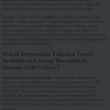
Neredeyse hangi sektörde olursanız olun, zamanında yapılan bir
arabuluculuk, işlerinizi yoluna koymanıza yardımcı olabilir.
Bir diğer önemli nokta ise
maliyet
. Mahkeme masrafları, avukat
ücretleri ve diğer yan giderler zamanla dağılabilirken, arabuluculuk
genellikle daha ekonomiktir. Düşük maliyetle etkin bir çözüm
bulmak herkesin işine gelir, değil mi? arabuluculuk sadece bir
alternatif değil; aynı zamanda ihtilaflarınızı daha hızlı ve daha etkili
bir şekilde çözmenin anahtarıdır. Unutmayın, yanlış zamanlamalarda
kaybeden taraf siz olabilirsiniz!
Hukuk Dünyasında Yükselen Trend:
Arabuluculuk Hangi Durumlarda
Zorunlu Hale Geliyor?
Arabuluculuk Neden Önemli?
Arabuluculuk, mahkemeler
üzerindeki yükü hafifletmekle kalmaz, aynı zamanda daha hızlı
çözümler üretir. Mahkemelerde beklemek zorunda kalmadan,
taraflar yüz yüze gelip sorunlarını daha kısa sürede çözebilir.
Düşünün, bir davanın bitmesi için aylarca beklemek yerine bir
arabulucu ile bir kaç saat içinde uzlaşabilirsiniz. Bu, zamanınızı ve
enerjinizi boşa harcamadan, sorununuzu çözmenin harika bir yolu
değil mi?