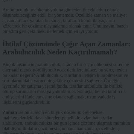
Arabuluculuk, mahkeme yoluna gitmeden önceki adım olarak
düşünebileceğiniz etkili bir yöntemdir. Özellikle zaman ve maliyet
açısından fark yaratan bu süreç, tarafların kendi ihtiyaçlarını
gözeterek bir çözüme ulaşmalarına olanak tanır. Unutmayın, bazen
bir adım geri çekilmek, ilerlemek için en iyi yoldur.
İhtilaf Çözümünde Çığır Açan Zamanlar:
Arabuluculuk Neden Kaçırılmamalı?
Birçok insan için arabuluculuk, sıradan bir suç mahkemesi sürecine
alternatif olarak görülüyor. Ancak derinlere inince, bu süreç neden
bu kadar değerli? Arabuluculuk, tarafların iletişim kurabilmesini ve
sorunlarını daha yapıcı bir şekilde çözmesini sağlıyor. Örneğin,
işyerinde bir çatışma yaşandığında, taraflar arabulucu ile birlikte
oturup sorunlarını masaya yatırabilirler. Sonuçta, her iki tarafın da
endişelerini ifade etmesine olanak sağlamak, uzun vadede iş
ilişkilerini güçlendirebilir.
Zaman
ise bu sürecin en büyük dostudur. Geleneksel
mahkemelerdeki dava süreçleri genellikle aylar, hatta yıllar
alabilirken, arabuluculukta bir gün içinde çözüme ulaşmak mümkün
olabiliyor. İhtilafın çözülmesi için harcanan zaman, özellikle iş
dünyasında fırsatların kaçırılmaması için kritik önem taşır.