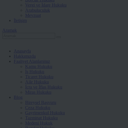
Vergi ve İdare Hukuku
Arabuluculuk
Mevzuat
İletişim
Aramak
Anasayfa
Hakkımızda
Faaliyet Alanlarımız
Kamu Hukuku
İş Hukuku
Ticaret Hukuku
Aile Hukuku
İcra ve İflas Hukuku
Miras Hukuku
Blog
Bireysel Başvuru
Ceza Hukuku
Gayrimenkul Hukuku
Tazminat Hukuku
Medeni Hukuk