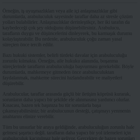
Örneğin, iş uyuşmazlıkları veya aile içi anlaşmazlıklar gibi
durumlarda, arabuluculuk sayesinde taraflar daha az stresle çözüm
yolları bulabilirler. Anlaşmazlıklar derinleştikçe, her iki tarafın da
kaybedeceği çok şey olduğunu düşünebilirsiniz. Arabulucu,
tarafların duygu ve düşüncelerini dinleyerek, bu karmaşık durumu
kolaylaştırabilir. Bu nedenle, arabuluculuk çoğu zaman yasal
süreçten önce tercih edilir.
Bazı hukuki sistemler, belirli türdeki davalar için arabuluculuğu
zorunlu kılmakta. Örneğin, aile hukuku alanında, boşanma
süreçlerinde tarafların arabuluculuğa başvurması gerekebilir. Böyle
durumlarda, mahkemeye gitmeden önce arabuluculuktan
faydalanmak, mahkeme sürecini hızlandırabilir ve maliyetleri
düşürebilir.
Arabulucular, taraflar arasında güçlü bir iletişim köprüsü kurarak,
sorunların daha yapıcı bir şekilde ele alınmasına yardımcı olurlar.
Kısacası, bazen tek başınıza bu tür sorunlarla başa
çıkamayabilirsiniz; bir arabulucunun desteği, çatışmayı yenmenin
anahtarını elinize verebilir.
Tüm bu unsurlar bir araya geldiğinde, arabuluculuğun zorunlu hale
gelmesi şaşırtıcı değil. tarafların daha yapıcı bir yol izlemeleri için
arabuluculuk kaçınılmaz hale geliyor. Gerçekten de bazen sorunları