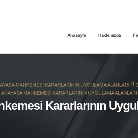
Anasayfa
Hakkımızda
Fa
AYASA MAHKEMESI KARARLARININ UYGULAMA ALANLARI
ANAYASA MAHKEMESI KARARLARININ UYGULAMA ALANLARI
kemesi Kararlarının Uygul