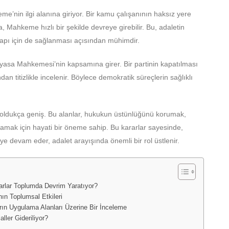
eme’nin ilgi alanına giriyor. Bir kamu çalışanının haksız yere
Mahkeme hızlı bir şekilde devreye girebilir. Bu, adaletin
yapı için de sağlanması açısından mühimdir.
Anayasa Mahkemesi’nin kapsamına girer. Bir partinin kapatılması
an titizlikle incelenir. Böylece demokratik süreçlerin sağlıklı
oldukça geniş. Bu alanlar, hukukun üstünlüğünü korumak,
amak için hayati bir öneme sahip. Bu kararlar sayesinde,
 devam eder, adalet arayışında önemli bir rol üstlenir.
rlar Toplumda Devrim Yaratıyor?
n Toplumsal Etkileri
n Uygulama Alanları Üzerine Bir İnceleme
ler Gideriliyor?