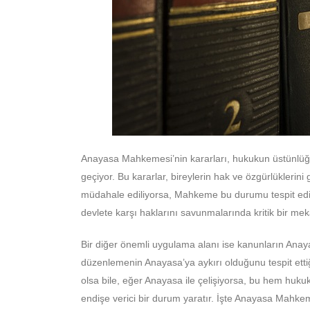
Anayasa Mahkemesi’nin kararları, hukukun üstünlü
geçiyor. Bu kararlar, bireylerin hak ve özgürlüklerini 
müdahale ediliyorsa, Mahkeme bu durumu tespit edip 
devlete karşı haklarını savunmalarında kritik bir me
Bir diğer önemli uygulama alanı ise kanunların An
düzenlemenin Anayasa’ya aykırı olduğunu tespit ettiği
olsa bile, eğer Anayasa ile çelişiyorsa, bu hem huk
endişe verici bir durum yaratır. İşte Anayasa Mahke