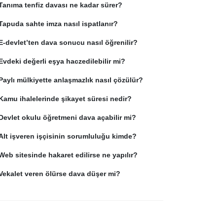
Tanıma tenfiz davası ne kadar sürer?
Tapuda sahte imza nasıl ispatlanır?
E-devlet’ten dava sonucu nasıl öğrenilir?
Evdeki değerli eşya haczedilebilir mi?
Paylı mülkiyette anlaşmazlık nasıl çözülür?
Kamu ihalelerinde şikayet süresi nedir?
Devlet okulu öğretmeni dava açabilir mi?
Alt işveren işçisinin sorumluluğu kimde?
Web sitesinde hakaret edilirse ne yapılır?
Vekalet veren ölürse dava düşer mi?