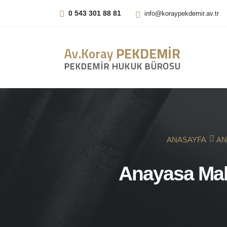
0 543 301 88 81
info@koraypekdemir.av.tr
ANASAYFA
AN
Anayasa Mah