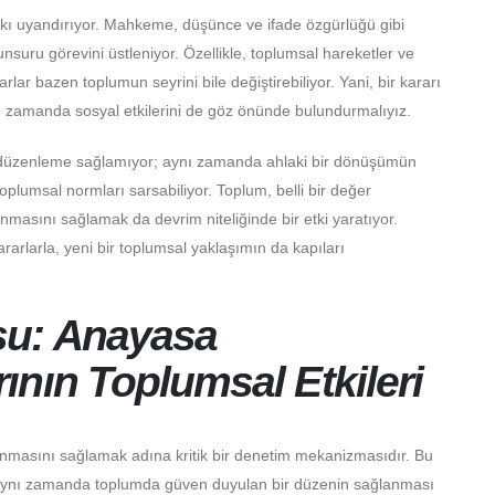
kı uyandırıyor. Mahkeme, düşünce ve ifade özgürlüğü gibi
nsuru görevini üstleniyor. Özellikle, toplumsal hareketler ve
arlar bazen toplumun seyrini bile değiştirebiliyor. Yani, bir kararı
nı zamanda sosyal etkilerini de göz önünde bulundurmalıyız.
 düzenleme sağlamıyor; aynı zamanda ahlaki bir dönüşümün
plumsal normları sarsabiliyor. Toplum, belli bir değer
anmasını sağlamak da devrim niteliğinde bir etki yaratıyor.
ararlarla, yeni bir toplumsal yaklaşımın da kapıları
su: Anayasa
nın Toplumsal Etkileri
nmasını sağlamak adına kritik bir denetim mekanizmasıdır. Bu
, aynı zamanda toplumda güven duyulan bir düzenin sağlanması