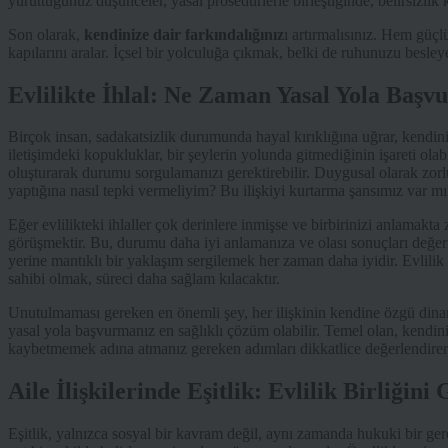
yürüttüğünüz düşünceler, yasal prosedürlerle birleştiğinde, belirsizlik
Son olarak,
kendinize dair farkındalığınız
ı artırmalısınız. Hem güçl
kapılarını aralar. İçsel bir yolculuğa çıkmak, belki de ruhunuzu besl
Evlilikte İhlal: Ne Zaman Yasal Yola Başv
Birçok insan, sadakatsizlik durumunda hayal kırıklığına uğrar, kendini 
iletişimdeki kopukluklar, bir şeylerin yolunda gitmediğinin işareti ola
oluşturarak durumu sorgulamanızı gerektirebilir. Duygusal olarak zorlu 
yaptığına nasıl tepki vermeliyim? Bu ilişkiyi kurtarma şansımız var mı
Eğer evlilikteki ihlaller çok derinlere inmişse ve birbirinizi anlamakta
görüşmektir. Bu, durumu daha iyi anlamanıza ve olası sonuçları değe
yerine mantıklı bir yaklaşım sergilemek her zaman daha iyidir. Evlilik
sahibi olmak, süreci daha sağlam kılacaktır.
Unutulmaması gereken en önemli şey, her ilişkinin kendine özgü dinam
yasal yola başvurmanız en sağlıklı çözüm olabilir. Temel olan, kendini
kaybetmemek adına atmanız gereken adımları dikkatlice değerlendirerek
Aile İlişkilerinde Eşitlik: Evlilik Birliği
Eşitlik, yalnızca sosyal bir kavram değil, aynı zamanda hukuki bir gerek