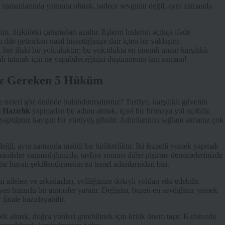
 zor zamanlarında yanında olmak, sadece sevginin değil, aynı zamanda
işim, ilişkideki çatışmaları azaltır. Eşlerin hislerini açıkça ifade
dile getirirken nasıl hissettiğinize dair içten bir yaklaşım
her ilişki bir yolculuktur; bu yolculukta en önemli unsur karşılıklı
anlı tutmak için ne yapabileceğinizi düşünmenin tam zamanı!
niz Gereken 5 Hüküm
eçte neleri göz önünde bulundurmalısınız? Tasfiye, karşılıklı güvenin
 Hazırlık
yapmadan bu adımı atmak, içsel bir fırtınaya yol açabilir.
 yaptığınız kaygan bir yürüyüş gibidir. Adımlarınızı sağlam atmanız çok
değil, aynı zamanda maddi bir birlikteliktir. İki lezzetli yemek yapmak
 hamleler yapmadığınızda, tasfiye sonrası diğer pişirme denemelerinizde
ir hayatı şekillendirmenin en temel adımlarından biri.
 aileleri ve arkadaşları, evliliğinize dolaylı yoldan etki edebilir.
eyen huzurlu bir atmosfer yaratır. Değişim, bazen en sevdiğiniz yemek
finale hazırlayabilir.
tek almak, doğru yönleri görebilmek için kritik önem taşır. Kafanızda