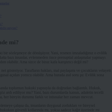
lemeler
?
ü?
abilir miyim?
nde mi?
uki bir sözleşmeye de dönüşüyor. Yani, resmen imzaladığınız o evlilik
Hatta bazı insanlar, evlenmeden önce prenuptial anlaşmalar yapmayı
dım olabilir. Ama sizce de biraz kafa karıştırıcı değil mi?
 net gösteriyor. Tarafların hakları, mal paylaşımı ve çocukların velayeti
gusal açıdan yorucu olabilir. Ama burada asıl soru şu: Evlilik sona
ı zamanda toplumun hukuki yapısıyla da doğrudan bağlantılı. Hukuk,
göz ardı ediliyor mu? Yani, bazı durumlarda kanun, adaletin tecelli
da, her bireyin durumu farklı ve istisnalar her zaman mevcut.
nlemeye çalışsa da, insanların duygusal zorlukları ve bireysel
en hukukun güvenli kollarında mı, yoksa sadece kağıt üzerinde mi