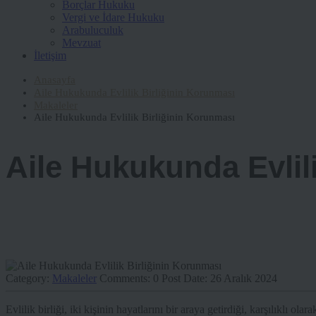
Borçlar Hukuku
Vergi ve İdare Hukuku
Arabuluculuk
Mevzuat
İletişim
Anasayfa
Aile Hukukunda Evlilik Birliğinin Korunması
Makaleler
Aile Hukukunda Evlilik Birliğinin Korunması
Aile Hukukunda Evlil
Category:
Makaleler
Comments:
0
Post Date:
26 Aralık 2024
Evlilik birliği, iki kişinin hayatlarını bir araya getirdiği, karşılıklı o