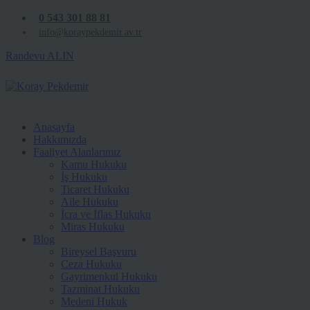
0 543 301 88 81
info@koraypekdemir.av.tr
Randevu ALIN
Anasayfa
Hakkımızda
Faaliyet Alanlarımız
Kamu Hukuku
İş Hukuku
Ticaret Hukuku
Aile Hukuku
İcra ve İflas Hukuku
Miras Hukuku
Blog
Bireysel Başvuru
Ceza Hukuku
Gayrimenkul Hukuku
Tazminat Hukuku
Medeni Hukuk