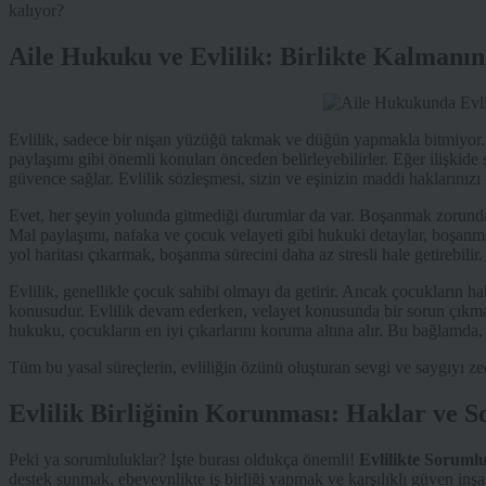
kalıyor?
Aile Hukuku ve Evlilik: Birlikte Kalmanın
Evlilik, sadece bir nişan yüzüğü takmak ve düğün yapmakla bitmiyor. Çi
paylaşımı gibi önemli konuları önceden belirleyebilirler. Eğer ilişkide
güvence sağlar. Evlilik sözleşmesi, sizin ve eşinizin maddi haklarınızı n
Evet, her şeyin yolunda gitmediği durumlar da var. Boşanmak zorunda k
Mal paylaşımı, nafaka ve çocuk velayeti gibi hukuki detaylar, boşanman
yol haritası çıkarmak, boşanma sürecini daha az stresli hale getirebilir.
Evlilik, genellikle çocuk sahibi olmayı da getirir. Ancak çocukların h
konusudur. Evlilik devam ederken, velayet konusunda bir sorun çıkm
hukuku, çocukların en iyi çıkarlarını koruma altına alır. Bu bağlamda,
Tüm bu yasal süreçlerin, evliliğin özünü oluşturan sevgi ve saygıyı 
Evlilik Birliğinin Korunması: Haklar ve 
Peki ya sorumluluklar? İşte burası oldukça önemli!
Evlilikte Soruml
destek sunmak, ebeveynlikte iş birliği yapmak ve karşılıklı güven inşa 