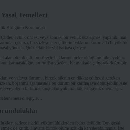
 Yasal Temelleri
ftler, evlilik öncesi veya sonrası bir evlilik sözleşmesi yaparak, mal
 sorunlar çıkarsa, bu sözleşmeler çiftlerin haklarını korumada büyük bir
asıl yöneteceğinize dair bir yol haritası çiziyor.
alan birçok çift, bu süreçte haklarının neler olduğunu bilmeyebilir.
ın karmaşıklığını artırır. Bu yüzden, bir avukatla çalışarak doğru bir
akları ve velayet durumu, birçok ailenin en dikkat edilmesi gereken
azken, boşanma aşamasında bu durum bir karmaşaya dönüşebilir. Aile
 ebeveynlerin birbirine karşı olan yükümlülükleri büyük önem taşır.
zedelememesi dileğiyle…
Sorumluluklar
uluklar
, sadece maddi yükümlülüklerden ibaret değildir. Duygusal
etmek de kritik. Hayatta birçok olumsuzlukla karşılaşabilirsiniz. İşte