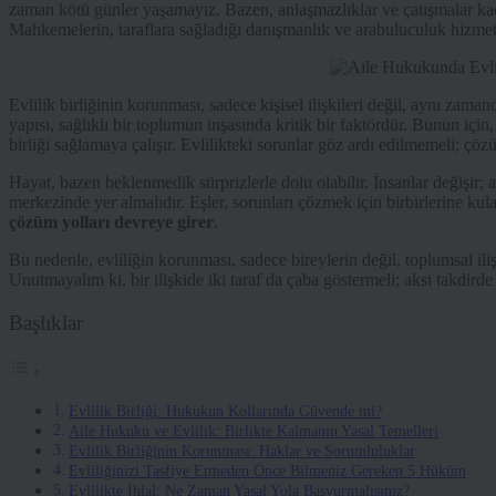
zaman kötü günler yaşamayız. Bazen, anlaşmazlıklar ve çatışmalar ka
Mahkemelerin, taraflara sağladığı danışmanlık ve arabuluculuk hizmetler
Evlilik birliğinin korunması, sadece kişisel ilişkileri değil, aynı zaman
yapısı, sağlıklı bir toplumun inşasında kritik bir faktördür. Bunun içi
birliği sağlamaya çalışır. Evlilikteki sorunlar göz ardı edilmemeli; çö
Hayat, bazen beklenmedik sürprizlerle dolu olabilir. İnsanlar değişir; 
merkezinde yer almalıdır. Eşler, sorunları çözmek için birbirlerine kul
çözüm yolları devreye girer
.
Bu nedenle, evliliğin korunması, sadece bireylerin değil, toplumsal iliş
Unutmayalım ki, bir ilişkide iki taraf da çaba göstermeli; aksi takdirde
Başlıklar
Evlilik Birliği: Hukukun Kollarında Güvende mi?
Aile Hukuku ve Evlilik: Birlikte Kalmanın Yasal Temelleri
Evlilik Birliğinin Korunması: Haklar ve Sorumluluklar
Evliliğinizi Tasfiye Etmeden Önce Bilmeniz Gereken 5 Hüküm
Evlilikte İhlal: Ne Zaman Yasal Yola Başvurmalısınız?