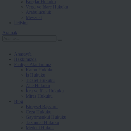
Borçlar Hukuku
Vergi ve İdare Hukuku
Arabuluculuk
Mevzuat
İletişim
Aramak
Anasayfa
Hakkımızda
Faaliyet Alanlarımız
Kamu Hukuku
İş Hukuku
Ticaret Hukuku
Aile Hukuku
İcra ve İflas Hukuku
Miras Hukuku
Blog
Bireysel Başvuru
Ceza Hukuku
Gayrimenkul Hukuku
Tazminat Hukuku
Medeni Hukuk