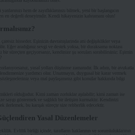
 karanlığında kaybolmanızı önler.
ü yanlarınızı hem de zayıflıklarınızı bilmek, yeni bir başlangıcın
eyen en değerli deneyimdir. Kendi hikayenizin kahramanı olun!
urmalısınız?
çaresiz hisseder. Eşinizin davranışlarında ani değişiklikler veya
bilir. Eğer aradığınız sevgi ve destek yoksa, bir duraksama noktası
bir süreçten geçiyorsanız, kendinize şu soruları sorabilirsiniz: Eşimin
?
 zorlanıyorsanız, yasal yolları düşünme zamanıdır. İlk adım, bir avukatla
rlendirmenize yardımcı olur. Unutmayın, duygusal bir karar vermek
 sözleşmeleriniz veya mal paylaşımınız gibi konular hakkında bilgi
ikleri olduğudur. Kimi zaman zorluklar aşılabilir; kimi zaman ise
ze saygı göstermek ve sağlıklı bir iletişim kurmaktır. Kendinizi
 ilerlemek, bu karışık süreçte size rehberlik edecektir.
ni Güçlendiren Yasal Düzenlemeler
lilik. Evlilik birliği içinde, tarafların haklarının ve sorumluluklarının