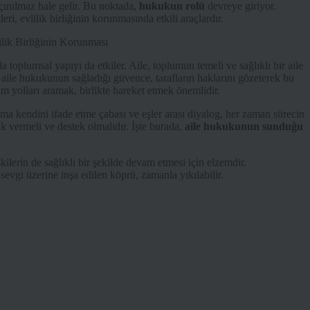
çınılmaz hale gelir. Bu noktada,
hukukun rolü
devreye giriyor.
i, evlilik birliğinin korunmasında etkili araçlardır.
da toplumsal yapıyı da etkiler. Aile, toplumun temeli ve sağlıklı bir aile
n, aile hukukunun sağladığı güvence, tarafların haklarını gözeterek bu
züm yolları aramak, birlikte hareket etmek önemlidir.
ama kendini ifade etme çabası ve eşler arası diyalog, her zaman sürecin
ak vermeli ve destek olmalıdır. İşte burada,
aile hukukunun sunduğu
kilerin de sağlıklı bir şekilde devam etmesi için elzemdir.
 sevgi üzerine inşa edilen köprü, zamanla yıkılabilir.