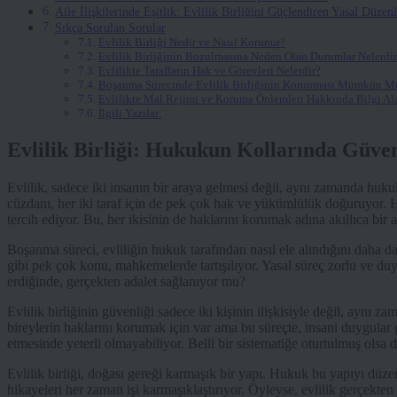
Aile İlişkilerinde Eşitlik: Evlilik Birliğini Güçlendiren Yasal Düzen
Sıkça Sorulan Sorular
Evlilik Birliği Nedir ve Nasıl Korunur?
Evlilik Birliğinin Bozulmasına Neden Olan Durumlar Nelerdir
Evlilikte Tarafların Hak ve Görevleri Nelerdir?
Boşanma Sürecinde Evlilik Birliğinin Korunması Mümkün M
Evlilikte Mal Rejimi ve Koruma Önlemleri Hakkında Bilgi Al
İlgili Yazılar:
Evlilik Birliği: Hukukun Kollarında Güve
Evlilik, sadece iki insanın bir araya gelmesi değil, aynı zamanda huk
cüzdanı, her iki taraf için de pek çok hak ve yükümlülük doğuruyor. 
tercih ediyor. Bu, her ikisinin de haklarını korumak adına akıllıca bir a
Boşanma süreci, evliliğin hukuk tarafından nasıl ele alındığını daha da
gibi pek çok konu, mahkemelerde tartışılıyor. Yasal süreç zorlu ve duy
erdiğinde, gerçekten adalet sağlanıyor mu?
Evlilik birliğinin güvenliği sadece iki kişinin ilişkisiyle değil, ayn
bireylerin haklarını korumak için var ama bu süreçte, insani duygular 
etmesinde yeterli olmayabiliyor. Belli bir sistematiğe oturtulmuş olsa 
Evlilik birliği, doğası gereği karmaşık bir yapı. Hukuk bu yapıyı düze
hikayeleri her zaman işi karmaşıklaştırıyor. Öyleyse, evlilik gerçekt