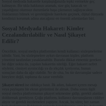
Sosyal medyada hakaretle karşılaştığınızda tepki vermekte geç
kalmayın. Bir tıkla hakkınızı aramak, size güç katacak ve
yaşadığınız olumsuz durumlarla başa çıkmanızı sağlayacaktır.
Haklarınızı bilmek ve gerektiğinde harekete geçmek, dijital dünyada
kendinizi korumak adına atacağınız en önemli adımlardan biri.
Sosyal Medyada Hakaret: Kimler
Cezalandırılabilir ve Nasıl Şikayet
Edilir?
Öncelikle, sosyal medya platformları kendi kullanıcı sözleşmelerine
tabidir. Yani, bu sözleşmelere aykırı davranan kişiler, platform
yönetimi tarafından yasaklanabilir. Burada dikkat etmemiz gereken
bir diğer nokta da, yapılan hakaretin niteliği. Eğer hakaret nefret
söylemi, cinsiyet ayrımcılığı ya da ırkçılık içeriyorsa, bunun
sonuçları daha da ağır olabilir. Ne de olsa, bu tür davranışlar sadece
bireylere değil, topluma da zarar verebilir.
Şikayet süreci
ise oldukça basit. İlk adım, hakaret içeren mesajı
veya paylaşımı bir ekran görüntüsü ile almak. Daha sonra ilgili
sosyal medya platformunun şikayet sekmesine gidip, gerekli alanları
doldurmak gerekiyor. Çoğu platform, kullanıcı davranışlarını ciddiye
alıyor ve gerekli incelemeleri yapıyor. Ancak, bu süreç her zaman