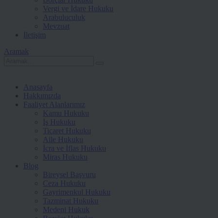
Vergi ve İdare Hukuku
Arabuluculuk
Mevzuat
İletişim
Aramak
Anasayfa
Hakkımızda
Faaliyet Alanlarımız
Kamu Hukuku
İş Hukuku
Ticaret Hukuku
Aile Hukuku
İcra ve İflas Hukuku
Miras Hukuku
Blog
Bireysel Başvuru
Ceza Hukuku
Gayrimenkul Hukuku
Tazminat Hukuku
Medeni Hukuk