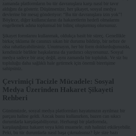
zamanda platformların bu tür davranışlara karşı nasıl bir tavır
aldığını da gösterir. Düşünsenize, her şikayet, sosyal medya
devlerine bir mesaj gönderiyor: “Bu tür davranışlara izin yok”!
Böylece, diğer kullanıcıların da hakaretlerin hedefi olmalarını
engellemek adına toplumsal bir bilinç oluşturmuş olursunuz.
Şikayet formlarını kullanmak, oldukça basit bir süreç. Genellikle
birkaç tıklama ile canınızı sıkan bir durumu bildirip, bir nebze de
olsa rahatlayabilirsiniz. Unutmayın, her bir form doldurduğunuzda,
kendinizle birlikte başkalarına da yardımcı oluyorsunuz. Sosyal
medya sadece bir araç değil, aynı zamanda bir topluluk. Ve siz bu
topluluğu daha sağlıklı hale getirmek için önemli birerişime
sahipsiniz.
Çevrimiçi Tacizle Mücadele: Sosyal
Medya Üzerinden Hakaret Şikayeti
Rehberi
Günümüzde, sosyal medya platformları hayatımızın ayrılmaz bir
parçası haline geldi. Ancak bunu kullanırken, bazen can sıkıcı
durumlarla karşılaşabiliyoruz. Herhangi bir platformda,
karşılaştığınız hakaret veya kötü muamele, ruh halinizi etkileyebilir.
Peki, bu tür durumlarla nasıl başa çıkmalısınız? İşte size bazı