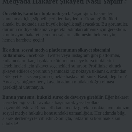
Medyada Hakaret Şikayeti Nasıl Yapılır?
Öncelikle, kanıtları toplamak şart.
Yaşadığınız hakaretleri
kanıtlamak için, şüpheli içerikleri kaydedin. Ekran görüntüleri
almak, bu noktada size büyük kolaylık sağlayacaktır. Bu görüntüler,
durumu ciddiye almanız ve gerekli adımları atmanız için gereklidir.
Unutmayın, hakaret içeren mesajların silinmesini beklemeyin;
hemen harekete geçin!
İlk adım, sosyal medya platformunun şikayet sistemini
kullanmak.
Facebook, Twitter veya Instagram gibi platformlar,
kullanıcıların karşılaştıkları kötü muameleye karşı tepkilerini
iletebilmeleri için şikayet seçenekleri sunuyor. Profilinize gitmek,
şikayet edilecek yorumun yanındaki üç noktaya tıklamak, ardından
"Şikayet Et" seçeneğini seçmekle başlayabilirsiniz. Basit, değil mi?
Ancak, yaptığınız her şikayetin adının mutlaka doğru olması
gerektiğini unutmayın.
Bunun yanı sıra, hukuki süreç de devreye girebilir.
Eğer hakaret
içerikleri ağırsa, bir avukata başvurarak yasal yollara
başvurabilirsiniz. Burada dikkat etmeniz gereken nokta, avukatınızın
sosyal medya hukuku konusundaki uzmanlığıdır. Her adımda bilgi
alarak ilerlemeyi tercih edin. Sonuçta, haklarınızı korumak sizin
elinizde!