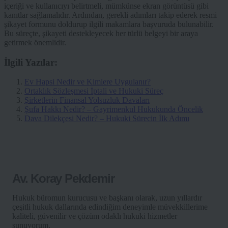
içeriği ve kullanıcıyı belirtmeli, mümkünse ekran görüntüsü gibi
kanıtlar sağlamalıdır. Ardından, gerekli adımları takip ederek resmi
şikayet formunu doldurup ilgili makamlara başvuruda bulunabilir.
Bu süreçte, şikayeti destekleyecek her türlü belgeyi bir araya
getirmek önemlidir.
İlgili Yazılar:
Ev Hapsi Nedir ve Kimlere Uygulanır?
Ortaklık Sözleşmesi İptali ve Hukuki Süreç
Şirketlerin Finansal Yolsuzluk Davaları
Şufa Hakkı Nedir? – Gayrimenkul Hukukunda Öncelik
Dava Dilekçesi Nedir? – Hukuki Sürecin İlk Adımı
Av. Koray Pekdemir
Hukuk büromun kurucusu ve başkanı olarak, uzun yıllardır
çeşitli hukuk dallarında edindiğim deneyimle müvekkillerime
kaliteli, güvenilir ve çözüm odaklı hukuki hizmetler
sunuyorum.