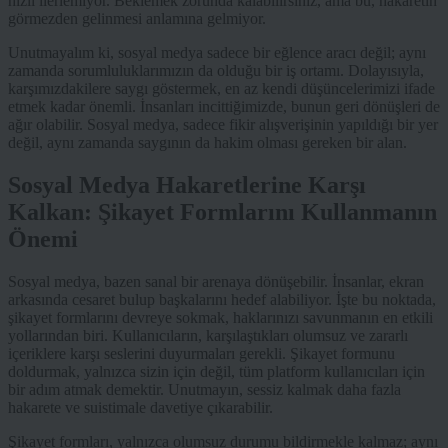
hızlı ilerlemiyor. Beklemek zorunda kalabilirsiniz, ama bu, hakaretin
görmezden gelinmesi anlamına gelmiyor.
Unutmayalım ki, sosyal medya sadece bir eğlence aracı değil; aynı
zamanda sorumluluklarımızın da olduğu bir iş ortamı. Dolayısıyla,
karşımızdakilere saygı göstermek, en az kendi düşüncelerimizi ifade
etmek kadar önemli. İnsanları incittiğimizde, bunun geri dönüşleri de
ağır olabilir. Sosyal medya, sadece fikir alışverişinin yapıldığı bir yer
değil, aynı zamanda saygının da hakim olması gereken bir alan.
Sosyal Medya Hakaretlerine Karşı
Kalkan: Şikayet Formlarını Kullanmanın
Önemi
Sosyal medya, bazen sanal bir arenaya dönüşebilir. İnsanlar, ekran
arkasında cesaret bulup başkalarını hedef alabiliyor. İşte bu noktada,
şikayet formlarını devreye sokmak, haklarınızı savunmanın en etkili
yollarından biri. Kullanıcıların, karşılaştıkları olumsuz ve zararlı
içeriklere karşı seslerini duyurmaları gerekli. Şikayet formunu
doldurmak, yalnızca sizin için değil, tüm platform kullanıcıları için
bir adım atmak demektir. Unutmayın, sessiz kalmak daha fazla
hakarete ve suistimale davetiye çıkarabilir.
Şikayet formları, yalnızca olumsuz durumu bildirmekle kalmaz; aynı