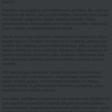
ipuçları!
Öncelikle, karşılaştığınız tacizi belirlemeniz gerekiyor. Bu, sizin için
kaçınılmaz bir durum. Size yönelik tehditler, hakaretler veya rahatsız
edici mesajlar aldığınızda, bunları mutlaka kaydedin. Ekran
görüntüsü almak, delil sunmak için en etkili yöntemdir. Unutmayın,
bunu yaparken sükunetinizi korumak önemli.
Birçok sosyal medya platformu, kullanıcılarını korumak için şikayet
araçları sunuyor. Örneğin, Facebook veya Twitter'da, rahatsız edici
içerikler için doğrudan şikayet oluşturabilirsiniz. Şikayet, sizin için
oldukça önemli bir adım; çünkü bu, davranışın dikkat çekmesini ve
gereken önlemlerin alınmasını sağlar. Kullanıcı sözleşmesini ihlal
eden davranışlar hakkında platformun dikkatini çekmek, durumu
çözebilir.
Tek başınıza başa çıkmak zor olabilir; bu yüzden destek almayı
unutmayın. Aile üyelerinize veya arkadaşlarınıza yaşadıklarınızı
anlatın. Destek grupları veya çevrimiçi topluluklar da oldukça
yardımcı olabilir. Başkalarıyla deneyimlerinizi paylaşmak, yalnız
hissetmemenize yardımcı olacaktır.
Son olarak, gizliliğinizi korumak için sıkı önlemler alın. Profillerinizi
gizli yapabilir, tanımadığınız kişilerle iletişime geçmeme politikası
oluşturabilirsiniz. Başkalarına karşı duyarlı olmak zorundayız; ancak