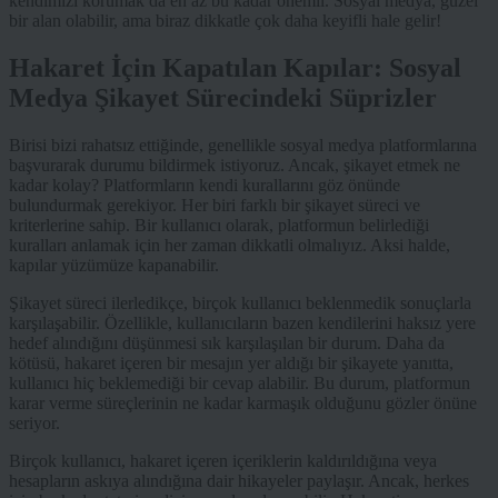
kendimizi korumak da en az bu kadar önemli. Sosyal medya, güzel
bir alan olabilir, ama biraz dikkatle çok daha keyifli hale gelir!
Hakaret İçin Kapatılan Kapılar: Sosyal
Medya Şikayet Sürecindeki Süprizler
Birisi bizi rahatsız ettiğinde, genellikle sosyal medya platformlarına
başvurarak durumu bildirmek istiyoruz. Ancak, şikayet etmek ne
kadar kolay? Platformların kendi kurallarını göz önünde
bulundurmak gerekiyor. Her biri farklı bir şikayet süreci ve
kriterlerine sahip. Bir kullanıcı olarak, platformun belirlediği
kuralları anlamak için her zaman dikkatli olmalıyız. Aksi halde,
kapılar yüzümüze kapanabilir.
Şikayet süreci ilerledikçe, birçok kullanıcı beklenmedik sonuçlarla
karşılaşabilir. Özellikle, kullanıcıların bazen kendilerini haksız yere
hedef alındığını düşünmesi sık karşılaşılan bir durum. Daha da
kötüsü, hakaret içeren bir mesajın yer aldığı bir şikayete yanıtta,
kullanıcı hiç beklemediği bir cevap alabilir. Bu durum, platformun
karar verme süreçlerinin ne kadar karmaşık olduğunu gözler önüne
seriyor.
Birçok kullanıcı, hakaret içeren içeriklerin kaldırıldığına veya
hesapların askıya alındığına dair hikayeler paylaşır. Ancak, herkes