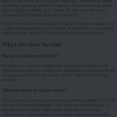
için bu kadar tatmin edici sonuçlar olmayabilir. Hakaretin ne zaman
ne şekilde algılandığı belirsiz olduğundan, bu durum kullanıcılarda
hayal kırıklığı yaratabiliyor. Gerçekten de, bazı durumlar sadece
anlaşılmaz bir belirsizlik içinde kaybolabiliyor.
Sosyal medya şikayet süreci, kullanıcılar için son derece ilginç ve bir
o kadar da karmaşık bir macera olabilir. Belirsizlikler ve sürprizlerle
dolu bu süreçte, dikkatli ve bilinçli olmak hayati önem taşıyor.
Sıkça Sorulan Sorular
Hangi kanıtlar gereklidir?
Bir işlemi veya durumu desteklemek için gereken belgeler, resmi
belgeler, tanık ifadeleri ve diğer kanıt niteliğindeki materyallerdir. Bu
kanıtların eksiksiz ve doğru olması, sürecin sağlıklı ilerlemesi için
önemlidir.
Şikayet süreci ne kadar sürer?
Şikayet süreci, başvurunun alınmasından itibaren genellikle 15 ile 30
gün arasında sonuçlanmaktadır. Süre, şikayetin karmaşıklığına ve
ilgili kurumun işleyişine bağlı olarak değişebilir. Hızlı sonuç
alabilmek için doğru belgelerin ve bilgilerin sağlanması önemlidir.