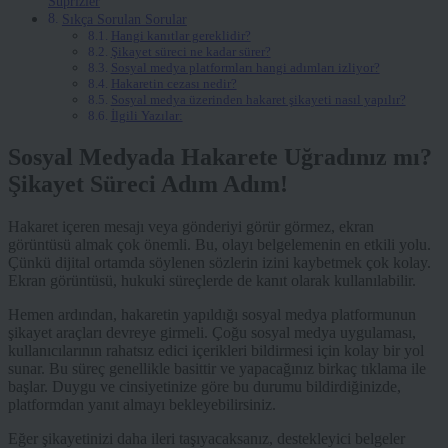
Süprizler
Sıkça Sorulan Sorular
Hangi kanıtlar gereklidir?
Şikayet süreci ne kadar sürer?
Sosyal medya platformları hangi adımları izliyor?
Hakaretin cezası nedir?
Sosyal medya üzerinden hakaret şikayeti nasıl yapılır?
İlgili Yazılar:
Sosyal Medyada Hakarete Uğradınız mı?
Şikayet Süreci Adım Adım!
Hakaret içeren mesajı veya gönderiyi görür görmez, ekran
görüntüsü almak çok önemli. Bu, olayı belgelemenin en etkili yolu.
Çünkü dijital ortamda söylenen sözlerin izini kaybetmek çok kolay.
Ekran görüntüsü, hukuki süreçlerde de kanıt olarak kullanılabilir.
Hemen ardından, hakaretin yapıldığı sosyal medya platformunun
şikayet araçları devreye girmeli. Çoğu sosyal medya uygulaması,
kullanıcılarının rahatsız edici içerikleri bildirmesi için kolay bir yol
sunar. Bu süreç genellikle basittir ve yapacağınız birkaç tıklama ile
başlar. Duygu ve cinsiyetinize göre bu durumu bildirdiğinizde,
platformdan yanıt almayı bekleyebilirsiniz.
Eğer şikayetinizi daha ileri taşıyacaksanız, destekleyici belgeler