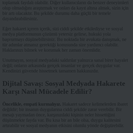
toplamak faydalı olabilir. Diğer kullanıcıların da benzer deneyimleri
olup olmadığını araştırmak ve onları da kayıt altına almak, sizin için
bir artı olacaktır. Bu şekilde durumu daha güçlü bir temele
dayandırabilirsiniz.
Eğer hakaret içeren içerik, sizi ciddi şekilde etkilediyse ve sosyal
medya platformunun çözümü yetersiz gelirse, hukuki yola
başvurmayı düşünebilirsiniz. Bu noktada bir avukata danışmak, ne
tür adımlar atmanız gerektiği konusunda size yardımcı olabilir.
Haklarınızı bilmek ve korumak her zaman önemlidir.
Unutmayın, sosyal medyadaki saldırılar yalnızca sanal birer hayalet
değil; onların arkasında gerçek insanlar ve gerçek duygular var.
Kendinizi güvende hissetmek tamamen hakkınızdır.
Dijital Savaş: Sosyal Medyada Hakarete
Karşı Nasıl Mücadele Edilir?
Öncelikle, empati kurmalıyız.
Hakaret sadece kelimelerden ibaret
değildir; bir insanın duygularına ciddi şekilde zarar verebilir. Bir
mesajı yaymadan önce, karşınızdaki kişinin neler hissettiğini
düşünmekte fayda var. Bu kısa bir an bile olsa, duygu kalitesini
artırabilir ve sosyal medyanın etkisini olumlu yönde değiştirebilir.