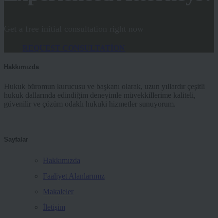
Get a free initial consultation right now
REQUEST CONSULTATION
Hakkımızda
Hukuk büromun kurucusu ve başkanı olarak, uzun yıllardır çeşitli
hukuk dallarında edindiğim deneyimle müvekkillerime kaliteli,
güvenilir ve çözüm odaklı hukuki hizmetler sunuyorum.
Sayfalar
Hakkımızda
Faaliyet Alanlarımız
Makaleler
İletişim