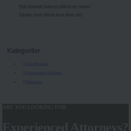
Web sitesinde hakaret edilirse ne yapılır?
Vekalet veren ölürse dava düşer mi?
Kategoriler
Ceza Hukuku
Gayrimenkul Hukuku
Makaleler
ARE YOU LOOKING FOR
Experienced Attorneys?