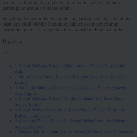
uzmanları, konuyu daha iyi değerlendirerek, sizi ne yapmanız
gerektiği konusunda yönlendirebilir.
Sosyal medya üzerinden hakaretle karşılaştığınızda atılacak adımlar
basit ama etkili olabilir. Kendinizi yalnız hissetmeyin; bunun
üstesinden gelmek için gereken tüm kaynaklar elimizin altında!
Başlıklar
Sosyal Medyada Hakarete Uğradınız mı? Şikayet Süreci Adım
Adım!
Dijital Savaş: Sosyal Medyada Hakarete Karşı Nasıl Mücadele
Edilir?
Bir Tıkla Hakkınızı Arayın: Sosyal Medyada Hakaret Şikayeti
Nasıl Yapılır?
Sosyal Medyada Hakaret: Kimler Cezalandırılabilir ve Nasıl
Şikayet Edilir?
Sosyal Medya Hakaretlerine Karşı Kalkan: Şikayet Formlarını
Kullanmanın Önemi
Çevrimiçi Tacizle Mücadele: Sosyal Medya Üzerinden Hakaret
Şikayeti Rehberi
Hakaret İçin Kapatılan Kapılar: Sosyal Medya Şikayet Sürecindeki