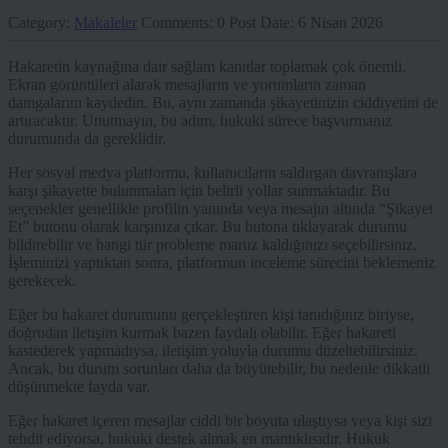
Category:
Makaleler
Comments:
0
Post Date:
6 Nisan 2026
Hakaretin kaynağına dair sağlam kanıtlar toplamak çok önemli.
Ekran görüntüleri alarak mesajların ve yorumların zaman
damgalarını kaydedin. Bu, aynı zamanda şikayetinizin ciddiyetini de
artıracaktır. Unutmayın, bu adım, hukuki sürece başvurmanız
durumunda da gereklidir.
Her sosyal medya platformu, kullanıcıların saldırgan davranışlara
karşı şikayette bulunmaları için belirli yollar sunmaktadır. Bu
seçenekler genellikle profilin yanında veya mesajın altında “Şikayet
Et” butonu olarak karşınıza çıkar. Bu butona tıklayarak durumu
bildirebilir ve hangi tür probleme maruz kaldığınızı seçebilirsiniz.
İşleminizi yaptıktan sonra, platformun inceleme sürecini beklemeniz
gerekecek.
Eğer bu hakaret durumunu gerçekleştiren kişi tanıdığınız biriyse,
doğrudan iletişim kurmak bazen faydalı olabilir. Eğer hakareti
kastederek yapmadıysa, iletişim yoluyla durumu düzeltebilirsiniz.
Ancak, bu durum sorunları daha da büyütebilir, bu nedenle dikkatli
düşünmekte fayda var.
Eğer hakaret içeren mesajlar ciddi bir boyuta ulaştıysa veya kişi sizi
tehdit ediyorsa, hukuki destek almak en mantıklısıdır. Hukuk