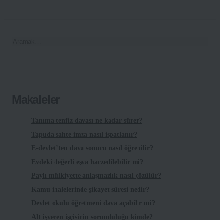
Makaleler
Tanıma tenfiz davası ne kadar sürer?
Tapuda sahte imza nasıl ispatlanır?
E-devlet’ten dava sonucu nasıl öğrenilir?
Evdeki değerli eşya haczedilebilir mi?
Paylı mülkiyette anlaşmazlık nasıl çözülür?
Kamu ihalelerinde şikayet süresi nedir?
Devlet okulu öğretmeni dava açabilir mi?
Alt işveren işçisinin sorumluluğu kimde?