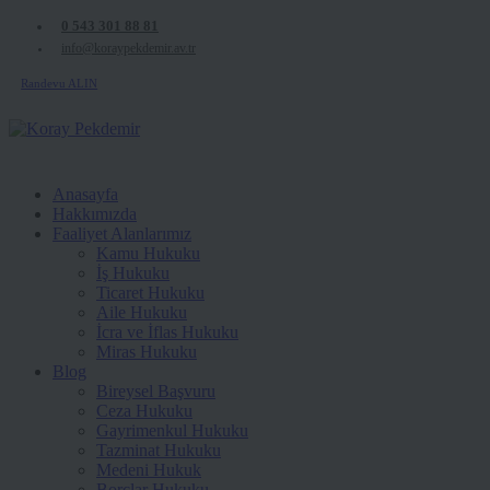
0 543 301 88 81
info@koraypekdemir.av.tr
Randevu ALIN
Anasayfa
Hakkımızda
Faaliyet Alanlarımız
Kamu Hukuku
İş Hukuku
Ticaret Hukuku
Aile Hukuku
İcra ve İflas Hukuku
Miras Hukuku
Blog
Bireysel Başvuru
Ceza Hukuku
Gayrimenkul Hukuku
Tazminat Hukuku
Medeni Hukuk
Borçlar Hukuku