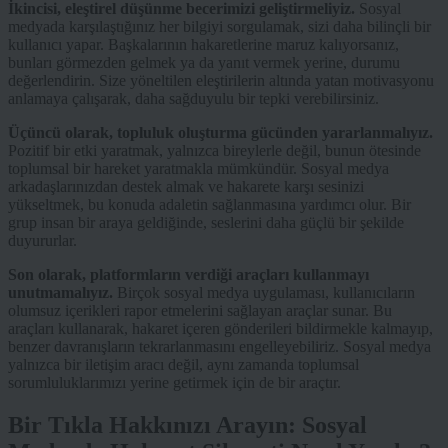
İkincisi, eleştirel düşünme becerimizi geliştirmeliyiz.
Sosyal
medyada karşılaştığınız her bilgiyi sorgulamak, sizi daha bilinçli bir
kullanıcı yapar. Başkalarının hakaretlerine maruz kalıyorsanız,
bunları görmezden gelmek ya da yanıt vermek yerine, durumu
değerlendirin. Size yöneltilen eleştirilerin altında yatan motivasyonu
anlamaya çalışarak, daha sağduyulu bir tepki verebilirsiniz.
Üçüncü olarak, topluluk oluşturma gücünden yararlanmalıyız.
Pozitif bir etki yaratmak, yalnızca bireylerle değil, bunun ötesinde
toplumsal bir hareket yaratmakla mümkündür. Sosyal medya
arkadaşlarınızdan destek almak ve hakarete karşı sesinizi
yükseltmek, bu konuda adaletin sağlanmasına yardımcı olur. Bir
grup insan bir araya geldiğinde, seslerini daha güçlü bir şekilde
duyururlar.
Son olarak, platformların verdiği araçları kullanmayı
unutmamalıyız.
Birçok sosyal medya uygulaması, kullanıcıların
olumsuz içerikleri rapor etmelerini sağlayan araçlar sunar. Bu
araçları kullanarak, hakaret içeren gönderileri bildirmekle kalmayıp,
benzer davranışların tekrarlanmasını engelleyebiliriz. Sosyal medya
yalnızca bir iletişim aracı değil, aynı zamanda toplumsal
sorumluluklarımızı yerine getirmek için de bir araçtır.
Bir Tıkla Hakkınızı Arayın: Sosyal